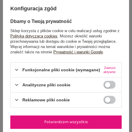
Możesz kupić także poprzez:
Konfiguracja zgód
Dbamy o Twoją prywatność
Sklep korzysta z plików cookie w celu realizacji usług zgodnie z
Dostawa
od 7,99 zł
Polityką dotyczącą cookies
. Możesz określić warunki
przechowywania lub dostępu do cookie w Twojej przeglądarce.
Do darmowej dostawy brakuje
200,00 zł
Więcej informacji na temat warunków i prywatności można
znaleźć także na stronie
Prywatność i warunki Google
.
Zamów w ciągu
04:30:43 sek.
,
a wyślemy
jeszcze dzisiaj!
Zawsze
Funkcjonalne pliki cookie (wymagane)
aktywne
100 dni na zwrot
Analityczne pliki cookie
Reklamowe pliki cookie
OPIS PRODUKTU
GŁÓWNE PARAMETRY
Potwierdzam wszystkie
OPINIE O PRODUKCIE
(0)