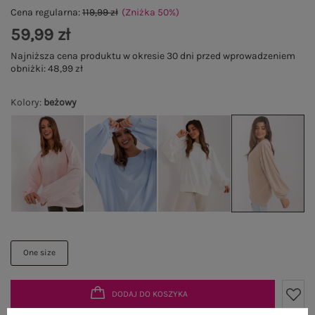
Cena regularna:
119,99 zł
(Zniżka
50
%
)
59,99 zł
Najniższa cena produktu w okresie 30 dni przed wprowadzeniem
obniżki:
48,99 zł
Kolory
:
beżowy
One size
DODAJ DO KOSZYKA