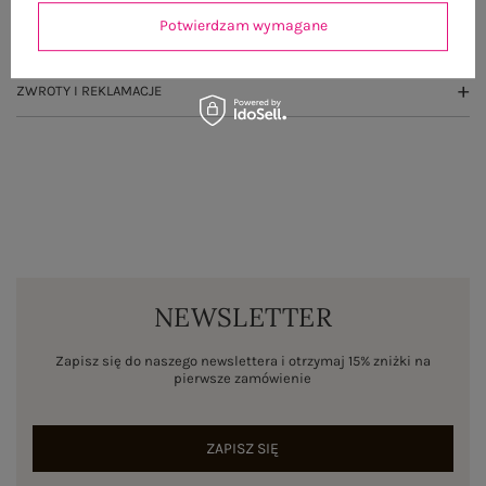
Potwierdzam wymagane
WYSYŁKA I DOSTAWA
ZWROTY I REKLAMACJE
NEWSLETTER
Zapisz się do naszego newslettera i otrzymaj 15% zniżki na
pierwsze zamówienie
ZAPISZ SIĘ