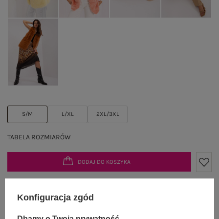
S/M
L/XL
2XL/3XL
TABELA ROZMIARÓW
DODAJ DO KOSZYKA
Możesz kupić także poprzez:
Konfiguracja zgód
Dbamy o Twoją prywatność