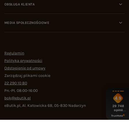
OBSŁUGA KLIENTA
MEDIA SPOŁECZNOŚCIOWE
Regulamin
Polityka prywatności
Odstąpienie od umowy
Zarządzaj plikami cookie
22 290 10 80
Pn.-Pt. 08:00-16:00
bok@ebutik.pl
4.9
eButik.pl
,
Al. Katowicka 68
,
05-830
Nadarzyn
29 748
opinii
z całego
okresu
W sklepie prezentujemy ceny brutto (z VAT).