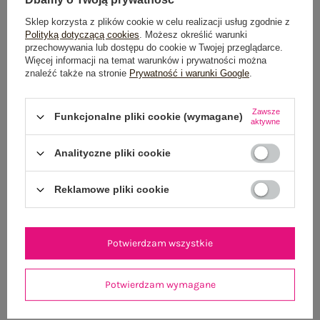
Dostawa
od 7,99 zł
Sklep korzysta z plików cookie w celu realizacji usług zgodnie z
Polityką dotyczącą cookies
. Możesz określić warunki
przechowywania lub dostępu do cookie w Twojej przeglądarce.
Do darmowej dostawy brakuje
200,00 zł
Więcej informacji na temat warunków i prywatności można
znaleźć także na stronie
Prywatność i warunki Google
.
Wysyłka
jutro
100 dni na zwrot
Zawsze
Funkcjonalne pliki cookie (wymagane)
aktywne
Analityczne pliki cookie
OPIS PRODUKTU
Reklamowe pliki cookie
GŁÓWNE PARAMETRY
OPINIE O PRODUKCIE
(0)
Potwierdzam wszystkie
WYSYŁKA I DOSTAWA
Potwierdzam wymagane
ZWROTY I REKLAMACJE