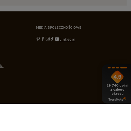
MEDIA SPOŁECZNOŚCIOWE
Linkedin
ia
4.9
29 740
opinii
z całego
okresu
-16:00
bok@ebutik.pl
eButik.pl
,
Al. Katowicka 68
,
05-830
Nadarzyn