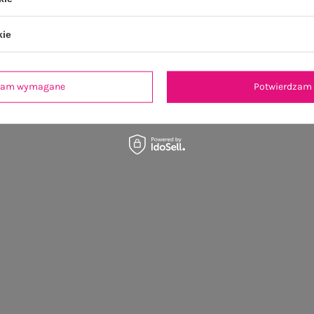
kie
dzam wymagane
Potwierdzam 