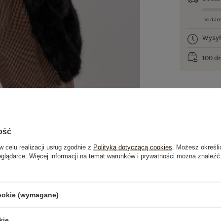
Do dar
Wysy
100 d
ość
w celu realizacji usług zgodnie z
Polityką dotyczącą cookies
. Możesz określi
eglądarce. Więcej informacji na temat warunków i prywatności można znaleźć
je
Opinie o produkcie
(0)
cookie (wymagane)
OSTATNIO OGLĄDANE
kie