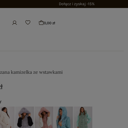
Dołącz i zyskaj -15%
0,00 zł
rzana kamizelka ze wstawkami
ł
y