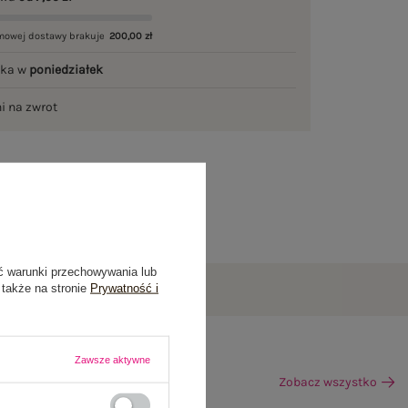
mowej dostawy brakuje
200,00 zł
łka w
poniedziałek
ni na zwrot
ć warunki przechowywania lub
 także na stronie
Prywatność i
Zawsze aktywne
Zobacz wszystko