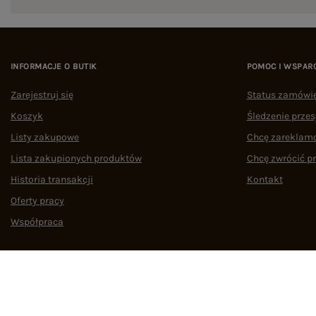
INFORMACJE O BUTIK
POMOC I WSPAR
Zarejestruj się
Status zamówi
Koszyk
Śledzenie przes
Listy zakupowe
Chcę zareklam
Lista zakupionych produktów
Chcę zwrócić p
Historia transakcji
Kontakt
Oferty pracy
Współpraca
Regulamin
Polityka prywatności
Odstąpienie od umowy
Zarządzaj