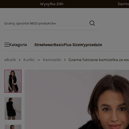
Wysyłka 24h
Darmo
Streetwear
Basic
Plus Size
Wyprzedaże
Kategorie
eButik
Kurtki
Kamizelki
Czarna futrzana kamizelka ze w