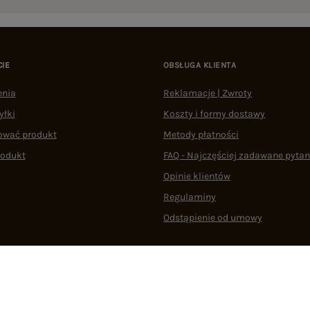
CIE
OBSŁUGA KLIENTA
enia
Reklamacje | Zwroty
yłki
Koszty i formy dostawy
ować produkt
Metody płatności
rodukt
FAQ - Najczęściej zadawane pytan
Opinie klientów
Regulaminy
Odstąpienie od umowy
 plikami cookie
22 290 10 80
Pn.-Pt. 08:00