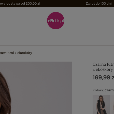
wa dostawa od 200,00 zł
Zwrot do 100 dni
stawkami z ekoskóry
Czarna fut
z ekoskóry
169,99 z
Kolory
:
czarn