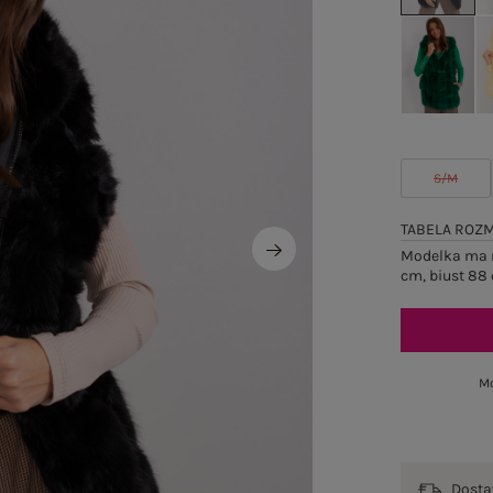
S/M
TABELA ROZ
Modelka ma n
cm, biust 88 
Mo
Dost