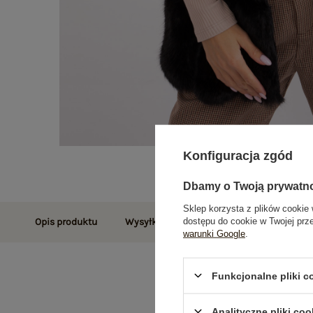
Konfiguracja zgód
Dbamy o Twoją prywatn
Sklep korzysta z plików cookie 
dostępu do cookie w Twojej prz
Opis produktu
Wysyłka i dostawa
Zwroty i reklamac
warunki Google
.
Funkcjonalne pliki 
Analityczne pliki coo