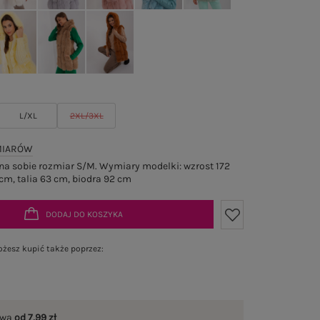
L/XL
2XL/3XL
MIARÓW
a sobie rozmiar S/M. Wymiary modelki: wzrost 172
cm, talia 63 cm, biodra 92 cm
DODAJ DO KOSZYKA
żesz kupić także poprzez:
awa
od 7,99 zł