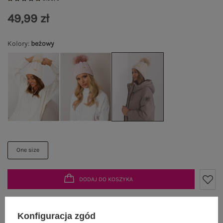
49,99 zł
Kolory
:
beżowy
One size
DODAJ DO KOSZYKA
Możesz kupić także poprzez:
Konfiguracja zgód