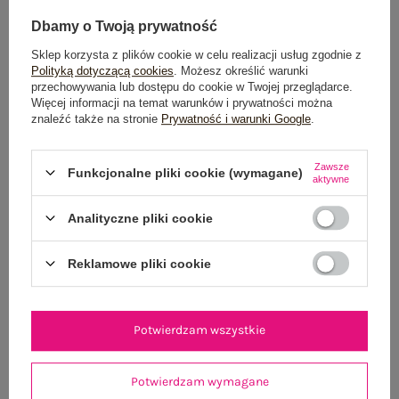
Dbamy o Twoją prywatność
Dostawa
od 7,99 zł
Sklep korzysta z plików cookie w celu realizacji usług zgodnie z
Polityką dotyczącą cookies
. Możesz określić warunki
przechowywania lub dostępu do cookie w Twojej przeglądarce.
Do darmowej dostawy brakuje
200,00 zł
Więcej informacji na temat warunków i prywatności można
znaleźć także na stronie
Prywatność i warunki Google
.
Zamów w ciągu
02:08:22 sek.
,
a wyślemy
jeszcze dzisiaj!
Zawsze
Funkcjonalne pliki cookie (wymagane)
100 dni na zwrot
aktywne
Analityczne pliki cookie
OPIS PRODUKTU
Reklamowe pliki cookie
GŁÓWNE PARAMETRY
Potwierdzam wszystkie
OPINIE O PRODUKCIE
(1)
WYSYŁKA I DOSTAWA
Potwierdzam wymagane