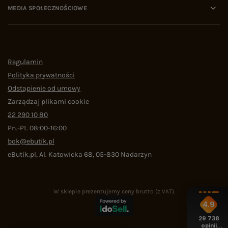
MEDIA SPOŁECZNOŚCIOWE
Regulamin
Polityka prywatności
Odstąpienie od umowy
Zarządzaj plikami cookie
22 290 10 80
Pn.-Pt. 08:00-16:00
bok@ebutik.pl
eButik.pl
,
Al. Katowicka 68
,
05-830
Nadarzyn
W sklepie prezentujemy ceny brutto (z VAT).
4.9
29 738
opinii