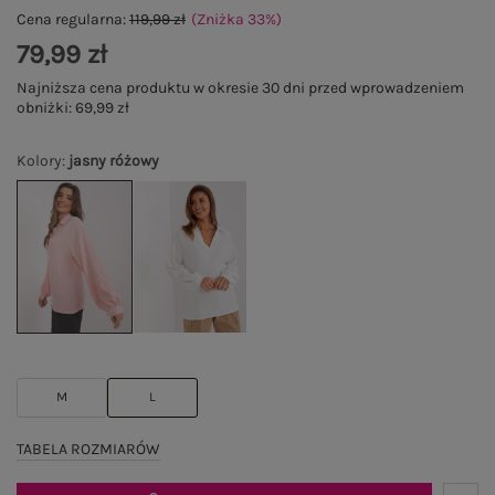
Cena regularna:
119,99 zł
(Zniżka
33
%
)
79,99 zł
Najniższa cena produktu w okresie 30 dni przed wprowadzeniem
obniżki:
69,99 zł
Kolory
:
jasny różowy
M
L
TABELA ROZMIARÓW