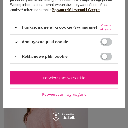
OPINIE O PRODUKCIE
(0)
Więcej informacji na temat warunków i prywatności można
znaleźć także na stronie
Prywatność i warunki Google
.
WYSYŁKA I DOSTAWA
Zawsze
Funkcjonalne pliki cookie (wymagane)
aktywne
ZWROTY I REKLAMACJE
Analityczne pliki cookie
OSTATNIO OGLĄDANE
Reklamowe pliki cookie
Zobacz wszystko
Potwierdzam wszystkie
Potwierdzam wymagane