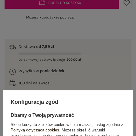
DODAJ DO KOSZYKA
Możesz kupić także poprzez:
Dostawa
od 7,99 zł
Do darmowej dostawy brakuje
200,00 zł
Wysyłka w
poniedziałek
100 dni na zwrot
Konfiguracja zgód
OPIS PRODUKTU
Dbamy o Twoją prywatność
Sklep korzysta z plików cookie w celu realizacji usług zgodnie z
GŁÓWNE PARAMETRY
Polityką dotyczącą cookies
. Możesz określić warunki
przechowywania lub dostępu do cookie w Twojej przeglądarce.