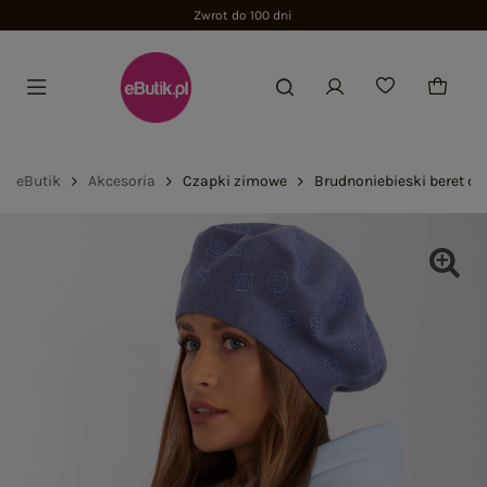
Zwrot do 100 dni
eButik
Akcesoria
Czapki zimowe
Brudnoniebieski beret d