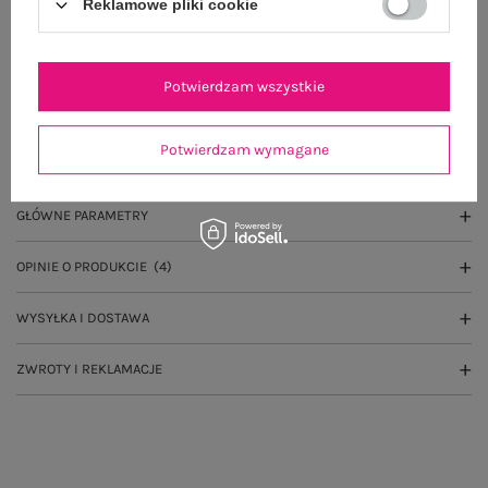
Reklamowe pliki cookie
Wysyłka
jutro
100 dni na zwrot
Potwierdzam wszystkie
Potwierdzam wymagane
OPIS PRODUKTU
GŁÓWNE PARAMETRY
OPINIE O PRODUKCIE
(4)
WYSYŁKA I DOSTAWA
ZWROTY I REKLAMACJE