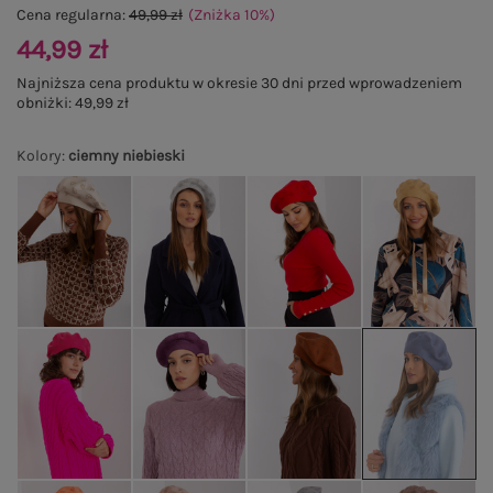
Cena regularna:
49,99 zł
(Zniżka
10
%
)
44,99 zł
Najniższa cena produktu w okresie 30 dni przed wprowadzeniem
obniżki:
49,99 zł
Kolory
:
ciemny niebieski