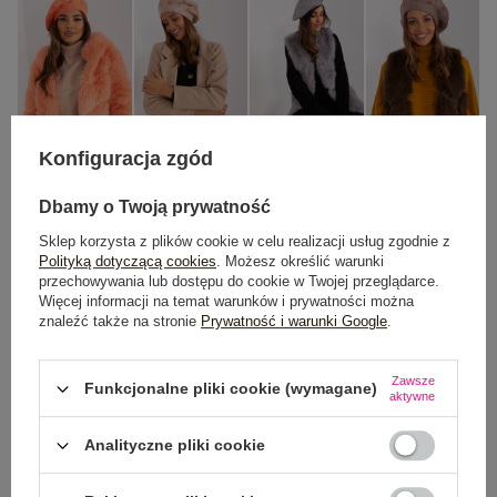
Konfiguracja zgód
One size
Dbamy o Twoją prywatność
Sklep korzysta z plików cookie w celu realizacji usług zgodnie z
Polityką dotyczącą cookies
. Możesz określić warunki
DODAJ DO KOSZYKA
przechowywania lub dostępu do cookie w Twojej przeglądarce.
Więcej informacji na temat warunków i prywatności można
znaleźć także na stronie
Prywatność i warunki Google
.
Możesz kupić także poprzez:
Zawsze
Funkcjonalne pliki cookie (wymagane)
aktywne
Dostawa
od 7,99 zł
Analityczne pliki cookie
Do darmowej dostawy brakuje
200,00 zł