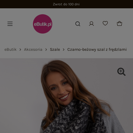
Zwrot do 100 dni
eButik
Akcesoria
Szale
Czarno-beżowy szal z frędzlami