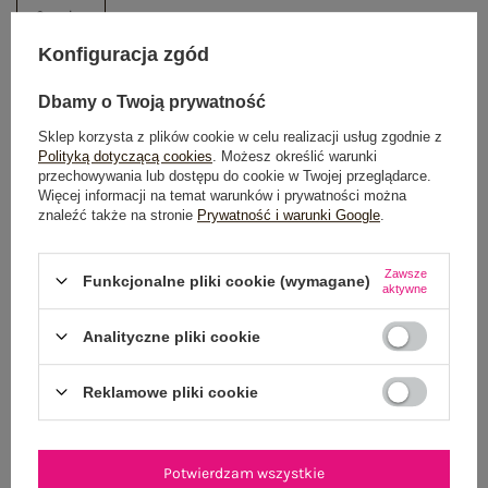
One size
Konfiguracja zgód
DODAJ DO KOSZYKA
Dbamy o Twoją prywatność
Możesz kupić także poprzez:
Sklep korzysta z plików cookie w celu realizacji usług zgodnie z
Polityką dotyczącą cookies
. Możesz określić warunki
przechowywania lub dostępu do cookie w Twojej przeglądarce.
Więcej informacji na temat warunków i prywatności można
znaleźć także na stronie
Prywatność i warunki Google
.
Dostawa
od 7,99 zł
Zawsze
Funkcjonalne pliki cookie (wymagane)
Do darmowej dostawy brakuje
200,00 zł
aktywne
Wysyłka
jutro
Analityczne pliki cookie
100 dni na zwrot
Reklamowe pliki cookie
OPIS PRODUKTU
Potwierdzam wszystkie