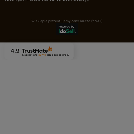
W sklepie prezentujemy ceny brutto (z VAT).
4.9
Na podstawie
29 748
opinii
z całego okresu