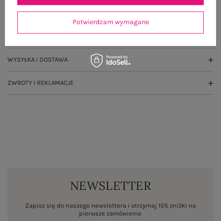
GŁÓWNE PARAMETRY
Potwierdzam wymagane
OPINIE O PRODUKCIE
(2)
WYSYŁKA I DOSTAWA
ZWROTY I REKLAMACJE
NEWSLETTER
Zapisz się do naszego newslettera i otrzymaj 15% zniżki na
pierwsze zamówienie