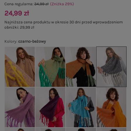
Cena regularna:
34,99 zł
(Zniżka
29
%
)
24,99 zł
Najniższa cena produktu w okresie 30 dni przed wprowadzeniem
obniżki:
29,99 zł
Kolory
:
czarno-beżowy