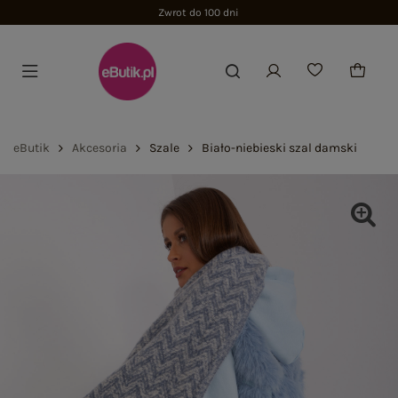
Zwrot do 100 dni
eButik
Akcesoria
Szale
Biało-niebieski szal damski