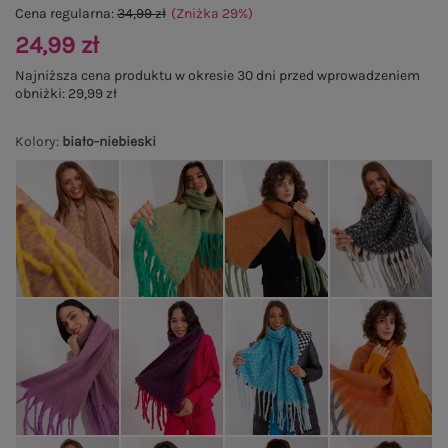
Cena regularna:
34,99 zł
(Zniżka
29
%
)
24,99 zł
Najniższa cena produktu w okresie 30 dni przed wprowadzeniem
obniżki:
29,99 zł
Kolory
:
biało-niebieski