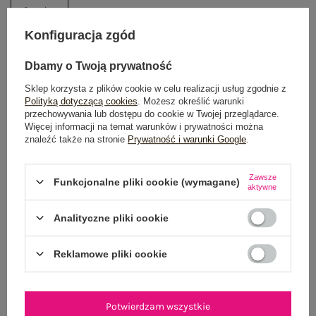
One size
Konfiguracja zgód
DODAJ DO KOSZYKA
Dbamy o Twoją prywatność
Możesz kupić także poprzez:
Sklep korzysta z plików cookie w celu realizacji usług zgodnie z
Polityką dotyczącą cookies
. Możesz określić warunki
przechowywania lub dostępu do cookie w Twojej przeglądarce.
Więcej informacji na temat warunków i prywatności można
znaleźć także na stronie
Prywatność i warunki Google
.
Dostawa
od 7,99 zł
Zawsze
Funkcjonalne pliki cookie (wymagane)
Do darmowej dostawy brakuje
200,00 zł
aktywne
Wysyłka w
poniedziałek
Analityczne pliki cookie
100 dni na zwrot
Reklamowe pliki cookie
OPIS PRODUKTU
Potwierdzam wszystkie