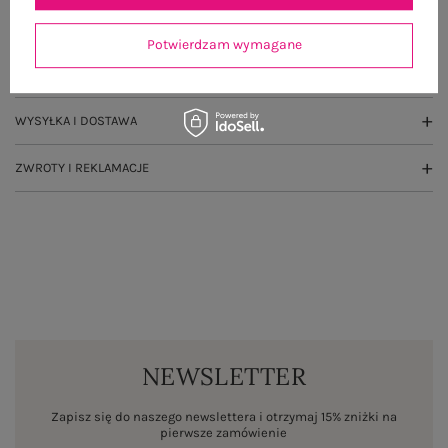
GŁÓWNE PARAMETRY
Potwierdzam wymagane
OPINIE O PRODUKCIE
(2)
WYSYŁKA I DOSTAWA
ZWROTY I REKLAMACJE
NEWSLETTER
Zapisz się do naszego newslettera i otrzymaj 15% zniżki na
pierwsze zamówienie