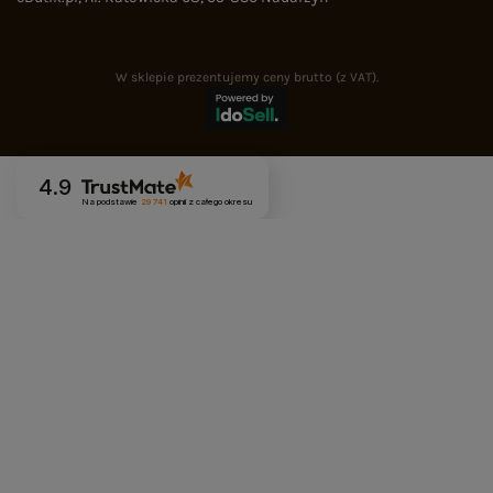
W sklepie prezentujemy ceny brutto (z VAT).
4.9
Na podstawie
29 741
opinii
z całego okresu