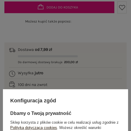
DODAJ DO KOSZYKA
Możesz kupić także poprzez:
Dostawa
od 7,99 zł
Do darmowej dostawy brakuje
200,00 zł
Wysyłka
jutro
100 dni na zwrot
Konfiguracja zgód
OPIS PRODUKTU
Dbamy o Twoją prywatność
Sklep korzysta z plików cookie w celu realizacji usług zgodnie z
GŁÓWNE PARAMETRY
Polityką dotyczącą cookies
. Możesz określić warunki