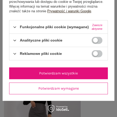
przechowywania lub dostępu do cookie w Twojej przeglądarce.
Więcej informacji na temat warunków i prywatności można
OPINIE O PRODUKCIE
(2)
znaleźć także na stronie
Prywatność i warunki Google
.
WYSYŁKA I DOSTAWA
Zawsze
Funkcjonalne pliki cookie (wymagane)
aktywne
ZWROTY I REKLAMACJE
Analityczne pliki cookie
OSTATNIO OGLĄDANE
Reklamowe pliki cookie
Zobacz wszystko
Potwierdzam wszystkie
Potwierdzam wymagane