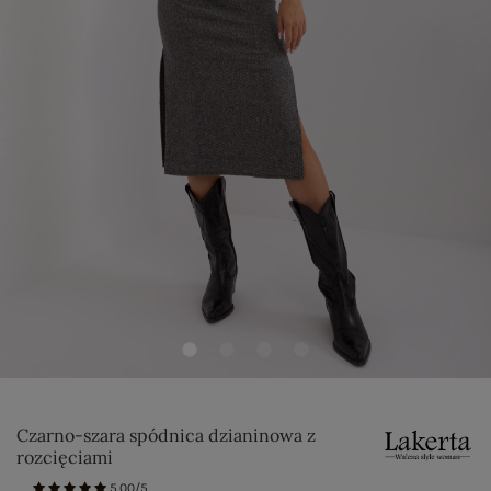
Czarno-szara spódnica dzianinowa z
rozcięciami
5.00/5