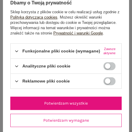
Wysyłka w
poniedziałek
Dbamy o Twoją prywatność
Sklep korzysta z plików cookie w celu realizacji usług zgodnie z
100 dni na zwrot
Polityką dotyczącą cookies
. Możesz określić warunki
przechowywania lub dostępu do cookie w Twojej przeglądarce.
Więcej informacji na temat warunków i prywatności można
znaleźć także na stronie
Prywatność i warunki Google
.
OPIS PRODUKTU
Zawsze
Funkcjonalne pliki cookie (wymagane)
aktywne
GŁÓWNE PARAMETRY
Analityczne pliki cookie
OPINIE O PRODUKCIE
(6)
Reklamowe pliki cookie
WYSYŁKA I DOSTAWA
ZWROTY I REKLAMACJE
Potwierdzam wszystkie
OSTATNIO OGLĄDANE
Potwierdzam wymagane
Zobacz wszystko