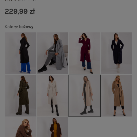
229,99 zł
Kolory
:
beżowy