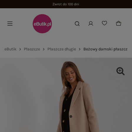
Zwrot do 100 dni
eButik
Płaszcze
Płaszcze długie
Beżowy damski płaszcz z