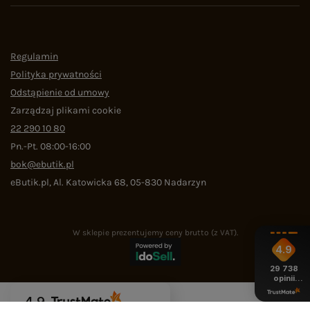
Regulamin
Polityka prywatności
Odstąpienie od umowy
Zarządzaj plikami cookie
22 290 10 80
Pn.-Pt. 08:00-16:00
bok@ebutik.pl
eButik.pl
,
Al. Katowicka 68
,
05-830
Nadarzyn
W sklepie prezentujemy ceny brutto (z VAT).
4.9
29 738
opinii
z całego
okresu
4.9