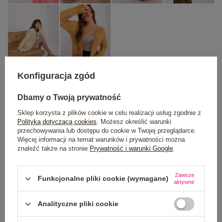
Konfiguracja zgód
Dbamy o Twoją prywatność
One size
Sklep korzysta z plików cookie w celu realizacji usług zgodnie z
Polityką dotyczącą cookies
. Możesz określić warunki
DODAJ DO KOSZYKA
przechowywania lub dostępu do cookie w Twojej przeglądarce.
Więcej informacji na temat warunków i prywatności można
znaleźć także na stronie
Prywatność i warunki Google
.
Możesz kupić także poprzez:
Zawsze
Funkcjonalne pliki cookie (wymagane)
aktywne
Dostawa
od 7,99 zł
Analityczne pliki cookie