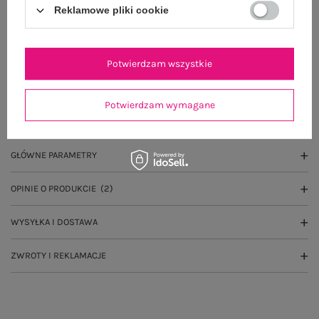
Do darmowej dostawy brakuje
200,00 zł
Reklamowe pliki cookie
Wysyłka w
poniedziałek
100 dni na zwrot
Potwierdzam wszystkie
Potwierdzam wymagane
OPIS PRODUKTU
GŁÓWNE PARAMETRY
OPINIE O PRODUKCIE
(2)
WYSYŁKA I DOSTAWA
ZWROTY I REKLAMACJE