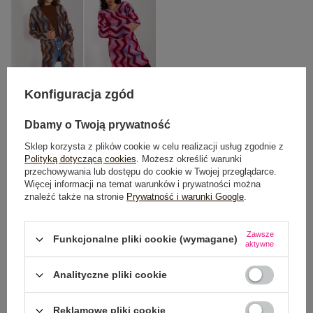
Konfiguracja zgód
One size
Dbamy o Twoją prywatność
Sklep korzysta z plików cookie w celu realizacji usług zgodnie z
DODAJ DO KOSZYKA
Polityką dotyczącą cookies
. Możesz określić warunki
przechowywania lub dostępu do cookie w Twojej przeglądarce.
Więcej informacji na temat warunków i prywatności można
Możesz kupić także poprzez:
znaleźć także na stronie
Prywatność i warunki Google
.
Zawsze
Funkcjonalne pliki cookie (wymagane)
aktywne
Dostawa
od 7,99 zł
Analityczne pliki cookie
Do darmowej dostawy brakuje
200,00 zł
Reklamowe pliki cookie