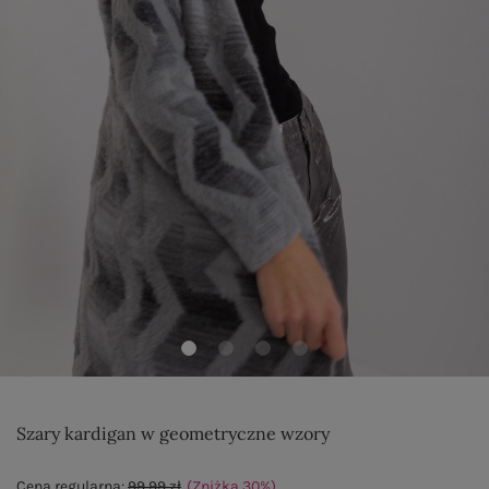
Szary kardigan w geometryczne wzory
Cena regularna:
99,99 zł
(Zniżka
30
%
)