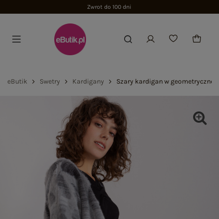
Zwrot do 100 dni
eButik
Swetry
Kardigany
Szary kardigan w geometryczne 