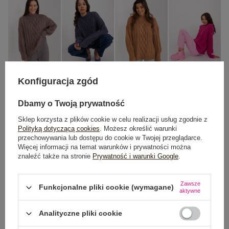
Konfiguracja zgód
One size
Dbamy o Twoją prywatność
Sklep korzysta z plików cookie w celu realizacji usług zgodnie z
DODAJ DO KOSZYKA
Polityką dotyczącą cookies
. Możesz określić warunki
przechowywania lub dostępu do cookie w Twojej przeglądarce.
Więcej informacji na temat warunków i prywatności można
Możesz kupić także poprzez:
znaleźć także na stronie
Prywatność i warunki Google
.
Zawsze
Funkcjonalne pliki cookie (wymagane)
aktywne
Dostawa
od 7,99 zł
Analityczne pliki cookie
Do darmowej dostawy brakuje
200,00 zł