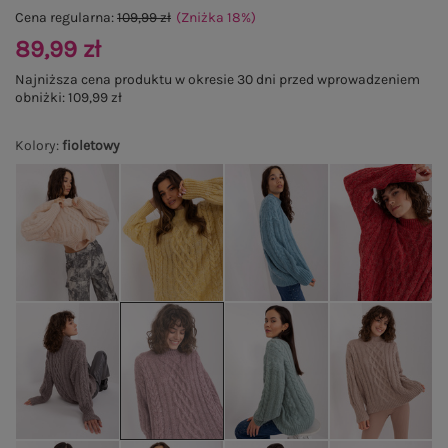
Cena regularna:
109,99 zł
(Zniżka
18
%
)
89,99 zł
Najniższa cena produktu w okresie 30 dni przed wprowadzeniem
obniżki:
109,99 zł
Kolory
:
fioletowy