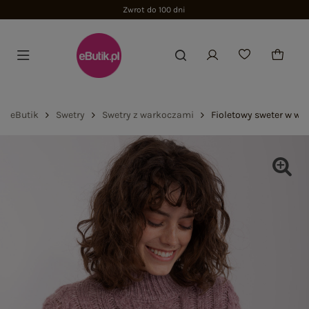
Zwrot do 100 dni
eButik
Swetry
Swetry z warkoczami
Fioletowy sweter w wa