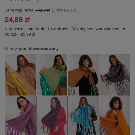
Cena regularna:
34,99 zł
(Zniżka
29
%
)
24,99 zł
Najniższa cena produktu w okresie 30 dni przed wprowadzeniem
obniżki:
29,99 zł
Kolory
:
granatowo-czerwony