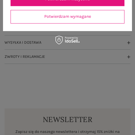
GŁÓWNE PARAMETRY
Potwierdzam wymagane
OPINIE O PRODUKCIE
(2)
WYSYŁKA I DOSTAWA
ZWROTY I REKLAMACJE
NEWSLETTER
Zapisz się do naszego newslettera i otrzymaj 15% zniżki na