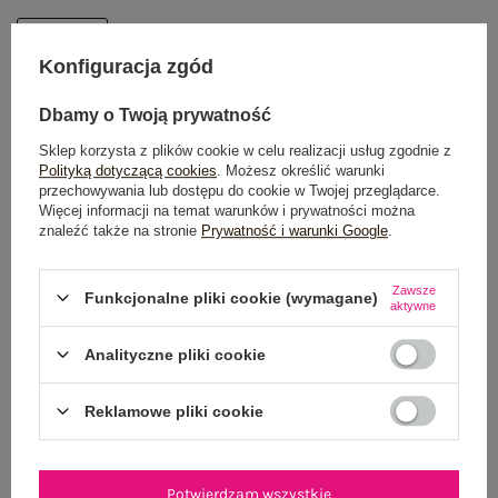
One size
Konfiguracja zgód
DODAJ DO KOSZYKA
Dbamy o Twoją prywatność
Sklep korzysta z plików cookie w celu realizacji usług zgodnie z
Możesz kupić także poprzez:
Polityką dotyczącą cookies
. Możesz określić warunki
przechowywania lub dostępu do cookie w Twojej przeglądarce.
Więcej informacji na temat warunków i prywatności można
znaleźć także na stronie
Prywatność i warunki Google
.
Dostawa
od 7,99 zł
Zawsze
Funkcjonalne pliki cookie (wymagane)
aktywne
Do darmowej dostawy brakuje
200,00 zł
Wysyłka w
poniedziałek
Analityczne pliki cookie
100 dni na zwrot
Reklamowe pliki cookie
Potwierdzam wszystkie
OPIS PRODUKTU