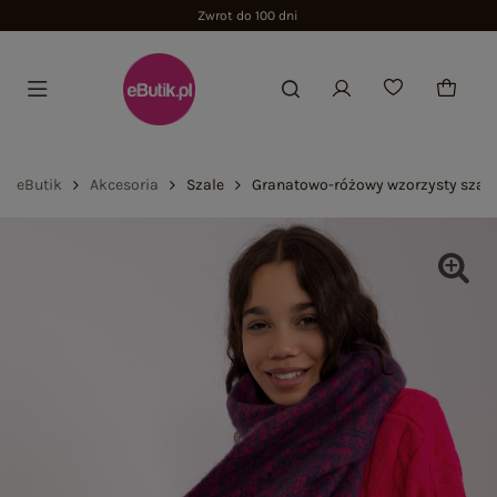
Zwrot do 100 dni
eButik
Akcesoria
Szale
Granatowo-różowy wzorzysty szal 