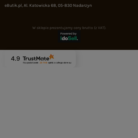
eButik.pl
,
Al. Katowicka 68
,
05-830
Nadarzyn
W sklepie prezentujemy ceny brutto (z VAT).
4.9
Na podstawie
29 748
opinii
z całego okresu