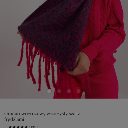
Granatowo-różowy wzorzysty szal z
frędzlami
5.00/5