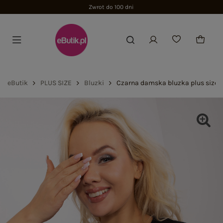
Zwrot do 100 dni
eButik
PLUS SIZE
Bluzki
Czarna damska bluzka plus size 