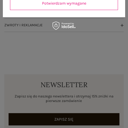
Potwierdzam wymagane
WYSYŁKA I DOSTAWA
ZWROTY I REKLAMACJE
NEWSLETTER
Zapisz się do naszego newslettera i otrzymaj 15% zniżki na
pierwsze zamówienie
ZAPISZ SIĘ