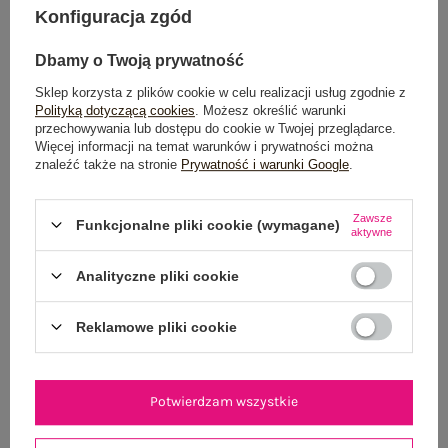
Konfiguracja zgód
Możesz kupić także poprzez:
Dbamy o Twoją prywatność
Sklep korzysta z plików cookie w celu realizacji usług zgodnie z
Polityką dotyczącą cookies
. Możesz określić warunki
przechowywania lub dostępu do cookie w Twojej przeglądarce.
Dostawa
od 7,99 zł
Więcej informacji na temat warunków i prywatności można
znaleźć także na stronie
Prywatność i warunki Google
.
Do darmowej dostawy brakuje
200,00 zł
Wysyłka
jutro
Zawsze
Funkcjonalne pliki cookie (wymagane)
aktywne
100 dni na zwrot
Analityczne pliki cookie
Reklamowe pliki cookie
OPIS PRODUKTU
GŁÓWNE PARAMETRY
Potwierdzam wszystkie
OPINIE O PRODUKCIE
(0)