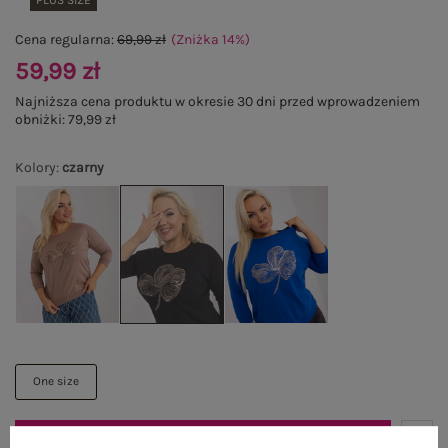
PLUS SIZE
Cena regularna:
69,99 zł
(Zniżka
14
%
)
59,99 zł
Najniższa cena produktu w okresie 30 dni przed wprowadzeniem
obniżki:
79,99 zł
Kolory
:
czarny
One size
DODAJ DO KOSZYKA