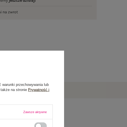
ślemy
jeszcze dzisiaj!
ni na zwrot
ć warunki przechowywania lub
 także na stronie
Prywatność i
Zawsze aktywne