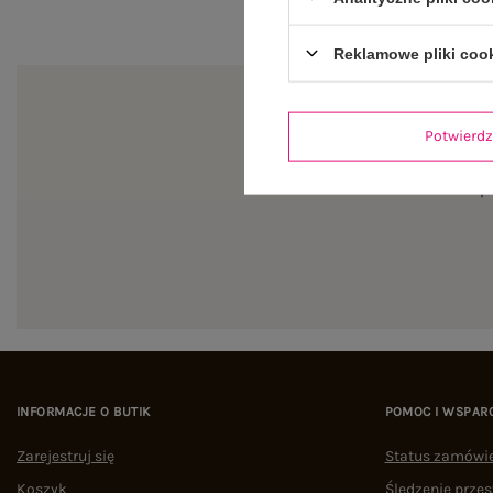
Reklamowe pliki coo
Potwier
Zapi
INFORMACJE O BUTIK
POMOC I WSPAR
Zarejestruj się
Status zamówi
Koszyk
Śledzenie przes