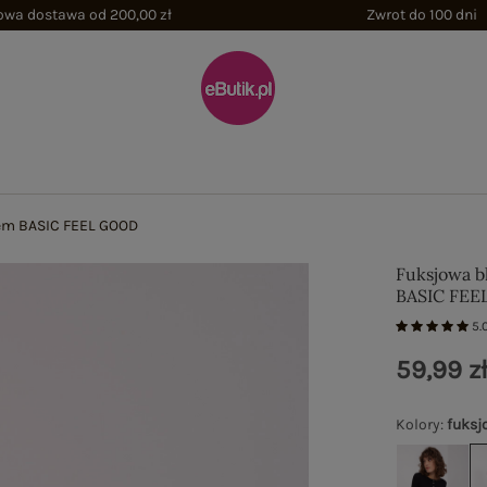
wa dostawa od 200,00 zł
Zwrot do 100 dni
tem BASIC FEEL GOOD
Fuksjowa b
BASIC FE
5.
59,99 z
Kolory
:
fuksj