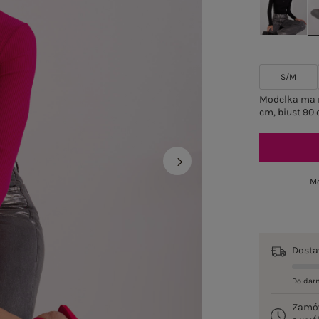
S/M
Modelka ma n
cm, biust 90 
Mo
Dost
Do dar
Zamó