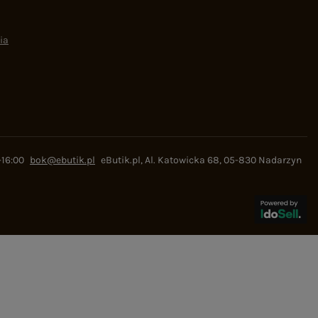
ia
-16:00
bok@ebutik.pl
eButik.pl
,
Al. Katowicka 68
,
05-830
Nadarzyn