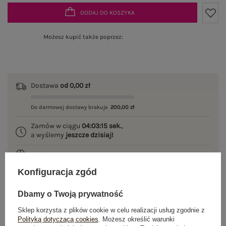
DODAJ DO KOSZYKA
Możesz kupić także poprzez:
Dostawa
od 0,00 zł
Do darmowej dostawy brakuje
200,00 zł
Zamów w ciągu
04:03:15 sek.
,
a wyślemy
jeszcze dzisiaj!
100 dni na zwrot
Konfiguracja zgód
Dbamy o Twoją prywatność
OPIS PRODUKTU
Sklep korzysta z plików cookie w celu realizacji usług zgodnie z
Polityką dotyczącą cookies
. Możesz określić warunki
GŁÓWNE PARAMETRY