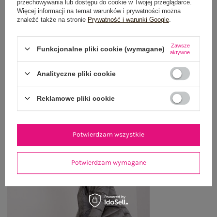
przechowywania lub dostępu do cookie w Twojej przeglądarce.
Więcej informacji na temat warunków i prywatności można
znaleźć także na stronie
Prywatność i warunki Google
.
OPINIE O PRODUKCIE
(1)
WYSYŁKA I DOSTAWA
Zawsze
Funkcjonalne pliki cookie (wymagane)
aktywne
ZWROTY I REKLAMACJE
Analityczne pliki cookie
Reklamowe pliki cookie
OSTATNIO OGLĄDANE
Zobacz wszystko
Potwierdzam wszystkie
Potwierdzam wymagane