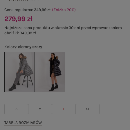
Cena regularna:
349,99 zł
(Zniżka
20
%
)
279,99 zł
Najniższa cena produktu w okresie 30 dni przed wprowadzeniem
obniżki:
349,99 zł
Kolory
:
ciemny szary
S
M
L
XL
TABELA ROZMIARÓW