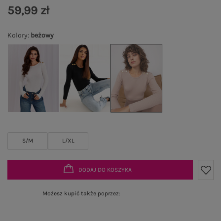
59,99 zł
Kolory
:
beżowy
S/M
L/XL
DODAJ DO KOSZYKA
Możesz kupić także poprzez: