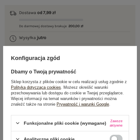
Dostawa
od 7,99 zł
Do darmowej dostawy brakuje
200,00 zł
Wysyłka
jutro
100 dni na zwrot
Konfiguracja zgód
Dbamy o Twoją prywatność
OPIS PRODUKTU
Sklep korzysta z plików cookie w celu realizacji usług zgodnie z
Polityką dotyczącą cookies
. Możesz określić warunki
przechowywania lub dostępu do cookie w Twojej przeglądarce.
GŁÓWNE PARAMETRY
Więcej informacji na temat warunków i prywatności można
znaleźć także na stronie
Prywatność i warunki Google
.
OPINIE O PRODUKCIE
(0)
Zawsze
WYSYŁKA I DOSTAWA
Funkcjonalne pliki cookie (wymagane)
aktywne
ZWROTY I REKLAMACJE
Analityczne pliki cookie