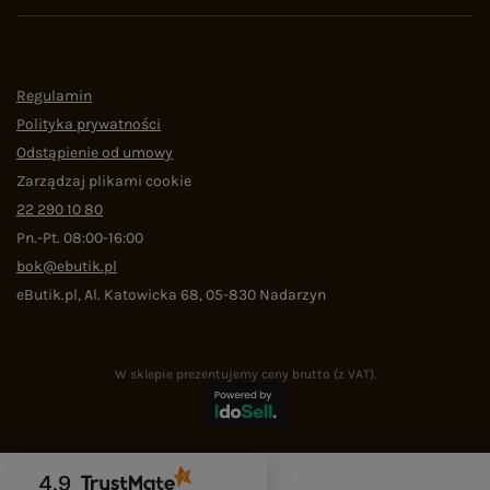
Regulamin
Polityka prywatności
Odstąpienie od umowy
Zarządzaj plikami cookie
22 290 10 80
Pn.-Pt. 08:00-16:00
bok@ebutik.pl
eButik.pl
,
Al. Katowicka 68
,
05-830
Nadarzyn
W sklepie prezentujemy ceny brutto (z VAT).
4.9