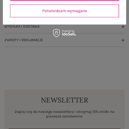
Potwierdzam wymagane
OPINIE O PRODUKCIE
(2)
WYSYŁKA I DOSTAWA
ZWROTY I REKLAMACJE
NEWSLETTER
Zapisz się do naszego newslettera i otrzymaj 15% zniżki na
pierwsze zamówienie