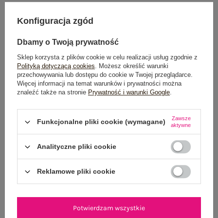
DODAJ DO KOSZYKA
Konfiguracja zgód
Możesz kupić także poprzez:
Dbamy o Twoją prywatność
Sklep korzysta z plików cookie w celu realizacji usług zgodnie z
Polityką dotyczącą cookies
. Możesz określić warunki
przechowywania lub dostępu do cookie w Twojej przeglądarce.
Dostawa
od 7,99 zł
Więcej informacji na temat warunków i prywatności można
znaleźć także na stronie
Prywatność i warunki Google
.
Do darmowej dostawy brakuje
200,00 zł
Zawsze
Zamów w ciągu
04:44:58 sek.
,
Funkcjonalne pliki cookie (wymagane)
aktywne
a wyślemy
jeszcze dzisiaj!
Analityczne pliki cookie
100 dni na zwrot
Reklamowe pliki cookie
OPIS PRODUKTU
Potwierdzam wszystkie
GŁÓWNE PARAMETRY