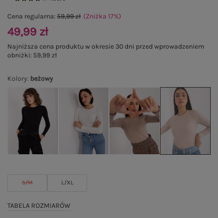
Cena regularna:
59,99 zł
(Zniżka
17
%
)
49,99 zł
Najniższa cena produktu w okresie 30 dni przed wprowadzeniem
obniżki:
59,99 zł
Kolory
:
beżowy
S/M
L/XL
TABELA ROZMIARÓW