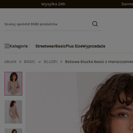
Wysyłka 24h
Darmo
Streetwear
Basic
Plus Size
Wyprzedaże
Kategorie
eButik
BASIC
BLUZKI
Beżowa bluzka basic z marszczeni