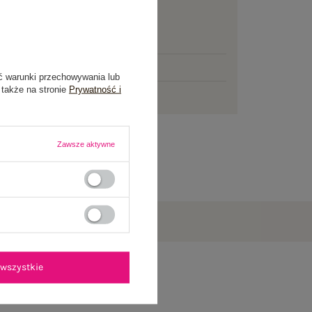
awa
od 7,99 zł
mowej dostawy brakuje
200,00 zł
łka
jutro
ć warunki przechowywania lub
 także na stronie
Prywatność i
ni na zwrot
Zawsze aktywne
wszystkie