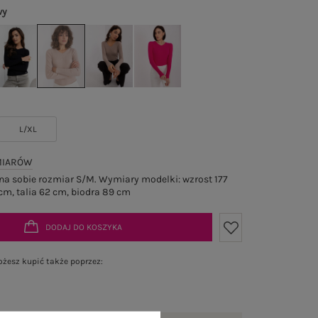
wy
L/XL
MIARÓW
a sobie rozmiar S/M. Wymiary modelki: wzrost 177
cm, talia 62 cm, biodra 89 cm
DODAJ DO KOSZYKA
żesz kupić także poprzez: