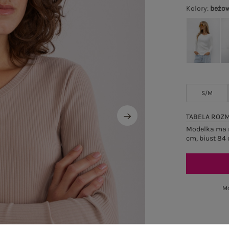
Kolory
:
beżo
S/M
TABELA ROZ
Modelka ma n
cm, biust 84 
Mo