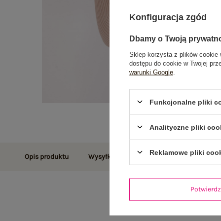
Konfiguracja zgód
Dbamy o Twoją prywatn
Sklep korzysta z plików cookie 
dostępu do cookie w Twojej prz
warunki Google
.
Funkcjonalne pliki 
Analityczne pliki coo
Reklamowe pliki coo
Opis produktu
Wysyłka i dostawa
Zwroty i reklamac
Potwier