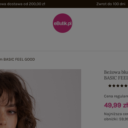
wa dostawa od 200,00 zł
Zwrot do 100 dni
em BASIC FEEL GOOD
Beżowa blu
BASIC FE
Cena regular
49,99 z
Najniższa ce
obniżki:
59,99