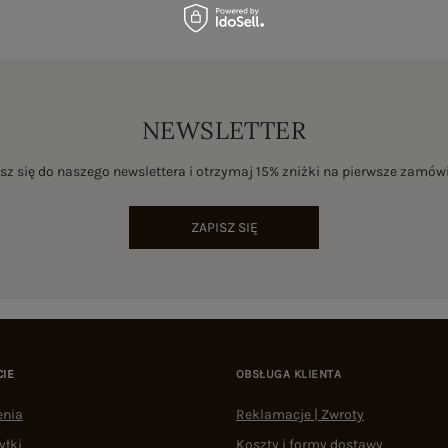
NEWSLETTER
sz się do naszego newslettera i otrzymaj 15% zniżki na pierwsze zamów
ZAPISZ SIĘ
CIE
OBSŁUGA KLIENTA
enia
Reklamacje | Zwroty
yłki
Koszty i formy dostawy