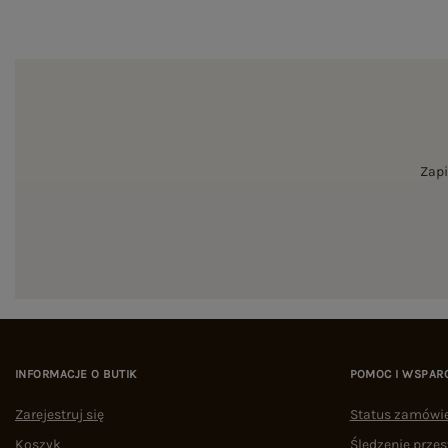
Zapi
INFORMACJE O BUTIK
POMOC I WSPAR
Zarejestruj się
Status zamówi
Koszyk
Śledzenie przes