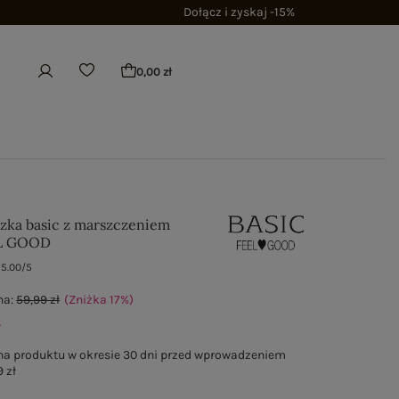
Dołącz i zyskaj -15%
0,00 zł
zka basic z marszczeniem
EL GOOD
5.00/5
na:
59,99 zł
(Zniżka
17
%
)
ł
na produktu w okresie 30 dni przed wprowadzeniem
 zł