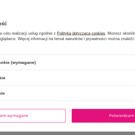
Dost
Do dar
ość
Wysy
w celu realizacji usług zgodnie z
Polityką dotyczącą cookies
. Możesz określi
eglądarce. Więcej informacji na temat warunków i prywatności można znaleźć
100 d
cookie (wymagane)
kie
kie
je
Opinie o produkcie
(1)
dzam wymagane
Potwierdzam 