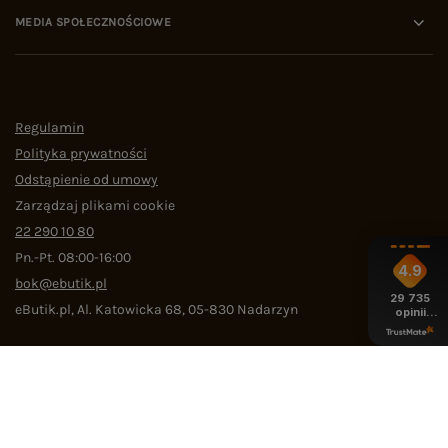
MEDIA SPOŁECZNOŚCIOWE
Regulamin
Polityka prywatności
Odstąpienie od umowy
Zarządzaj plikami cookie
22 290 10 80
Pn.-Pt. 08:00-16:00
4.9
bok@ebutik.pl
29 735
eButik.pl
,
Al. Katowicka 68
,
05-830
Nadarzyn
opinii
z całego
okresu
W sklepie prezentujemy ceny brutto (z VAT).