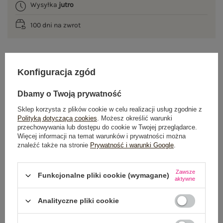
Wysyłka
jutro
100 dni na zwrot
OPIS PRODUKTU
Konfiguracja zgód
Dbamy o Twoją prywatność
GŁÓWNE PARAMETRY
Sklep korzysta z plików cookie w celu realizacji usług zgodnie z
OPINIE O PRODUKCIE
(2)
Polityką dotyczącą cookies
. Możesz określić warunki
przechowywania lub dostępu do cookie w Twojej przeglądarce.
Więcej informacji na temat warunków i prywatności można
WYSYŁKA I DOSTAWA
znaleźć także na stronie
Prywatność i warunki Google
.
ZWROTY I REKLAMACJE
Zawsze
Funkcjonalne pliki cookie (wymagane)
aktywne
Analityczne pliki cookie
OSTATNIO OGLĄDANE
Zobacz wszystko