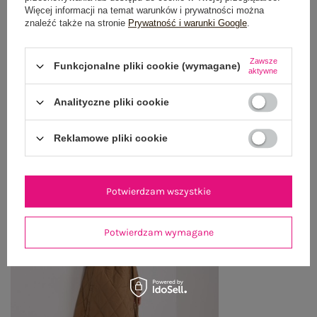
Więcej informacji na temat warunków i prywatności można
WYSYŁKA I DOSTAWA
znaleźć także na stronie
Prywatność i warunki Google
.
ZWROTY I REKLAMACJE
Zawsze
Funkcjonalne pliki cookie (wymagane)
aktywne
Analityczne pliki cookie
OSTATNIO OGLĄDANE
Zobacz wszystko
Reklamowe pliki cookie
Potwierdzam wszystkie
Potwierdzam wymagane