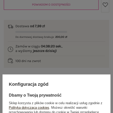
POWIADOM O DOSTĘPNOŚCI
Dostawa
od 7,99 zł
Do darmowej dostawy brakuje
200,00 zł
Zamów w ciągu
04:38:19 sek.
,
a wyślemy
jeszcze dzisiaj!
100 dni na zwrot
Konfiguracja zgód
OPIS PRODUKTU
Dbamy o Twoją prywatność
GŁÓWNE PARAMETRY
Sklep korzysta z plików cookie w celu realizacji usług zgodnie z
OPINIE O PRODUKCIE
(0)
Polityką dotyczącą cookies
. Możesz określić warunki
przechowywania lub dostępu do cookie w Twojej przeglądarce.