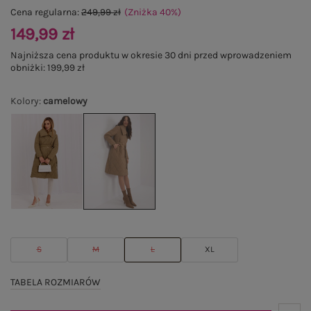
Cena regularna:
249,99 zł
(Zniżka
40
%
)
149,99 zł
Najniższa cena produktu w okresie 30 dni przed wprowadzeniem
obniżki:
199,99 zł
Kolory
:
camelowy
S
M
L
XL
TABELA ROZMIARÓW