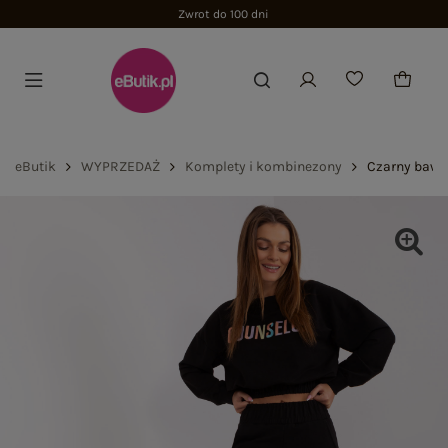
Zwrot do 100 dni
eButik
WYPRZEDAŻ
Komplety i kombinezony
Czarny bawe