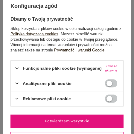
Konfiguracja zgód
Możesz kupić także poprzez:
Dbamy o Twoją prywatność
Sklep korzysta z plików cookie w celu realizacji usług zgodnie z
Dostawa
od 7,99 zł
Polityką dotyczącą cookies
. Możesz określić warunki
przechowywania lub dostępu do cookie w Twojej przeglądarce.
Więcej informacji na temat warunków i prywatności można
Do darmowej dostawy brakuje
200,00 zł
znaleźć także na stronie
Prywatność i warunki Google
.
Wysyłka
jutro
Zawsze
Funkcjonalne pliki cookie (wymagane)
100 dni na zwrot
aktywne
Analityczne pliki cookie
OPIS PRODUKTU
Reklamowe pliki cookie
GŁÓWNE PARAMETRY
Potwierdzam wszystkie
OPINIE O PRODUKCIE
(0)