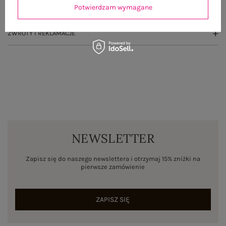
Potwierdzam wymagane
WYSYŁKA I DOSTAWA
ZWROTY I REKLAMACJE
NEWSLETTER
Zapisz się do naszego newslettera i otrzymaj 15% zniżki na
pierwsze zamówienie
ZAPISZ SIĘ