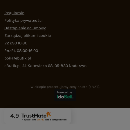
Regulamin
Polityka prywatności
Odstąpienie od umowy
Zarządzaj plikami cookie
22 290 10 80
Pn.-Pt. 08:00-16:00
bok@ebutik.pl
eButik.pl
,
Al. Katowicka 68
,
05-830
Nadarzyn
W sklepie prezentujemy ceny brutto (z VAT).
4.9
Na podstawie
29 740
opinii
z całego okresu