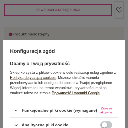
POWIADOM O DOSTĘPNOŚCI
Produkt niedostępny
Konfiguracja zgód
OPIS PRODUKTU
Dbamy o Twoją prywatność
Sklep korzysta z plików cookie w celu realizacji usług zgodnie z
GŁÓWNE PARAMETRY
Polityką dotyczącą cookies
. Możesz określić warunki
przechowywania lub dostępu do cookie w Twojej przeglądarce.
OPINIE O PRODUKCIE
(1)
Więcej informacji na temat warunków i prywatności można
znaleźć także na stronie
Prywatność i warunki Google
.
WYSYŁKA I DOSTAWA
Zawsze
Funkcjonalne pliki cookie (wymagane)
aktywne
ZWROTY I REKLAMACJE
Analityczne pliki cookie