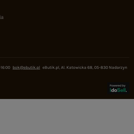
ia
-16:00
bok@ebutik.pl
eButik.pl
,
Al. Katowicka 68
,
05-830
Nadarzyn