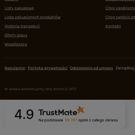
Listy zakupowe
Chcę zareklam
Lista zakupionych produktów
Chcę zwrócić p
Historia transakcji
Kontakt
Oferty pracy
Współpraca
Regulamin
Polityka prywatności
Odstąpienie od umowy
Zarządzaj
W sklepie prezentujemy ceny brutto (z VAT).
4.9
Na podstawie
29 747
opinii
z całego okresu