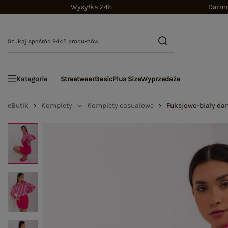
Wysyłka 24h
Darmo
Streetwear
Basic
Plus Size
Wyprzedaże
Kategorie
eButik
Komplety
Komplety casualowe
Fuksjowo-biały dam