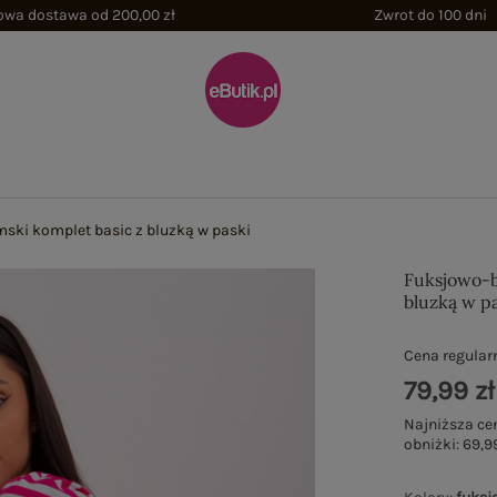
wa dostawa od 200,00 zł
Zwrot do 100 dni
ski komplet basic z bluzką w paski
Fuksjowo-b
bluzką w p
Cena regular
79,99 zł
Najniższa ce
obniżki:
69,99