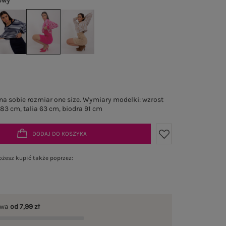
owy
a sobie rozmiar one size. Wymiary modelki: wzrost
 83 cm, talia 63 cm, biodra 91 cm
DODAJ DO KOSZYKA
żesz kupić także poprzez:
awa
od 7,99 zł