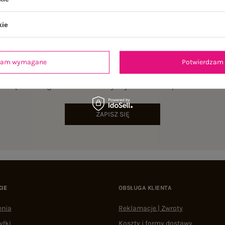
kie
dzam wymagane
Potwierdzam 
NEWSLETTER
sz się do naszego newslettera i otrzymaj 15% zniżki na pierwsze zamów
ZAPISZ SIĘ
CIE
OBSŁUGA KLIENTA
enia
Reklamacje | Zwroty
yłki
Koszty i formy dostawy