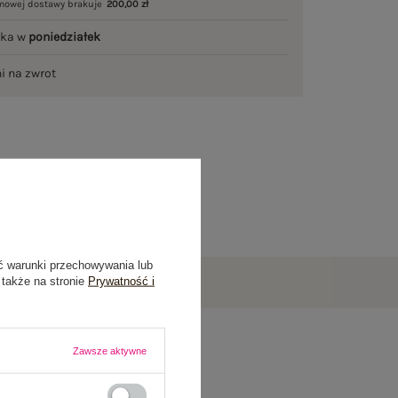
mowej dostawy brakuje
200,00 zł
łka w
poniedziałek
ni na zwrot
ć warunki przechowywania lub
 także na stronie
Prywatność i
Zawsze aktywne