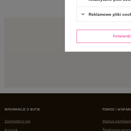
Reklamowe pliki coo
Potwier
Zapi
INFORMACJE O BUTIK
POMOC I WSPAR
Zarejestruj się
Status zamówi
Koszyk
Śledzenie przes