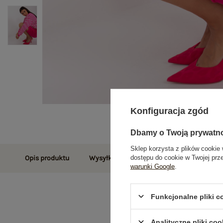
Konfiguracja zgód
Dbamy o Twoją prywatn
Sklep korzysta z plików cookie 
dostępu do cookie w Twojej prz
Opis produktu
Wysyłka i dostawa
Zwroty i reklamac
warunki Google
.
Funkcjonalne pliki 
Analityczne pliki coo