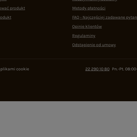
ować produkt
Metody płatności
rodukt
FAQ - Najczęściej zadawane pytan
Opinie klientów
Regulaminy
Odstąpienie od umowy
 plikami cookie
22 290 10 80
Pn.-Pt. 08:00