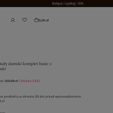
Dołącz i zyskaj -15%
0,00 zł
iały damski komplet basic z
aski
na:
169,99 zł
(Zniżka
53
%
)
na produktu w okresie 30 dni przed wprowadzeniem
 zł