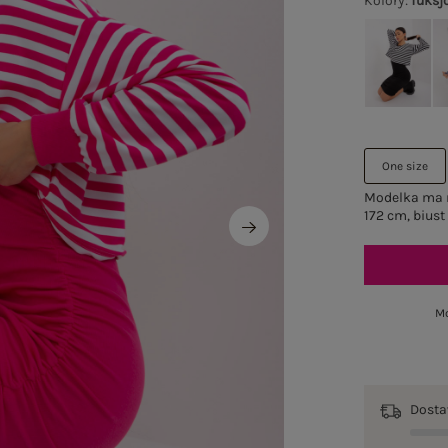
Kolory
:
fuksj
One size
Modelka ma n
172 cm, biust
Mo
Dost