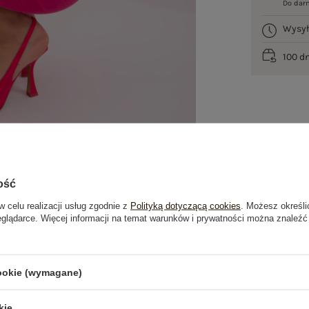
Do dar
Wysy
100 d
ość
w celu realizacji usług zgodnie z
Polityką dotyczącą cookies
. Możesz określi
eglądarce. Więcej informacji na temat warunków i prywatności można znaleźć
je
Opinie o produkcie
(0)
cookie (wymagane)
kie