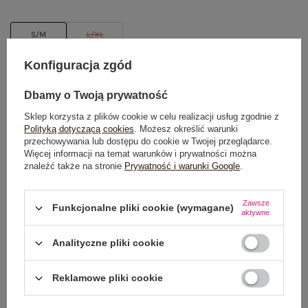
S/M
L/XL
Konfiguracja zgód
TABELA ROZMIARÓW
Dbamy o Twoją prywatność
DODAJ DO KOSZYKA
Sklep korzysta z plików cookie w celu realizacji usług zgodnie z
Polityką dotyczącą cookies
. Możesz określić warunki
Możesz kupić także poprzez:
przechowywania lub dostępu do cookie w Twojej przeglądarce.
Więcej informacji na temat warunków i prywatności można
znaleźć także na stronie
Prywatność i warunki Google
.
Dostawa
od 7,99 zł
Zawsze
Funkcjonalne pliki cookie (wymagane)
aktywne
Do darmowej dostawy brakuje
200,00 zł
Analityczne pliki cookie
Wysyłka
jutro
Reklamowe pliki cookie
100 dni na zwrot