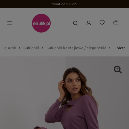
Zwrot do 100 dni
eButik
Sukienki
Sukienki koktajlowe / eleganckie
Fioleto