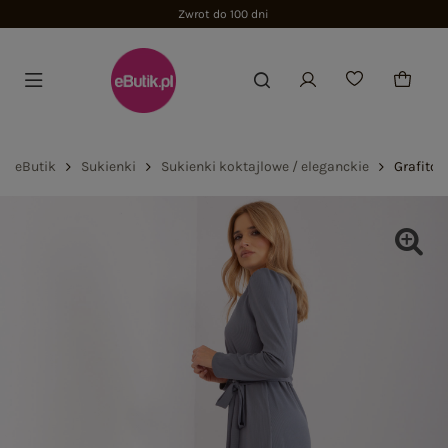
Zwrot do 100 dni
eButik
Sukienki
Sukienki koktajlowe / eleganckie
Grafitow