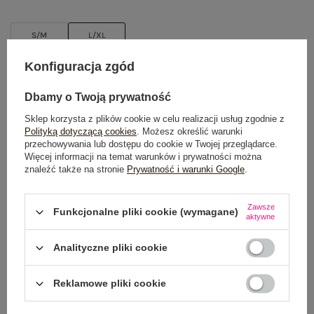
S/M
L/XL
Konfiguracja zgód
TABELA ROZMIARÓW
Dbamy o Twoją prywatność
DODAJ DO KOSZYKA
Sklep korzysta z plików cookie w celu realizacji usług zgodnie z
Polityką dotyczącą cookies
. Możesz określić warunki
Możesz kupić także poprzez:
przechowywania lub dostępu do cookie w Twojej przeglądarce.
Więcej informacji na temat warunków i prywatności można
znaleźć także na stronie
Prywatność i warunki Google
.
Dostawa
od 7,99 zł
Zawsze
Funkcjonalne pliki cookie (wymagane)
aktywne
Do darmowej dostawy brakuje
200,00 zł
Analityczne pliki cookie
Wysyłka w
poniedziałek
Reklamowe pliki cookie
100 dni na zwrot