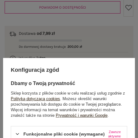
POWIADOM O DOSTĘPNOŚCI
Dostawa
od 7,99 zł
Do darmowej dostawy brakuje
200,00 zł
Wysyłka
jutro
Konfiguracja zgód
100 dni na zwrot
Dbamy o Twoją prywatność
Sklep korzysta z plików cookie w celu realizacji usług zgodnie z
OPIS PRODUKTU
Polityką dotyczącą cookies
. Możesz określić warunki
przechowywania lub dostępu do cookie w Twojej przeglądarce.
Więcej informacji na temat warunków i prywatności można
GŁÓWNE PARAMETRY
znaleźć także na stronie
Prywatność i warunki Google
.
OPINIE O PRODUKCIE
(0)
Zawsze
Funkcjonalne pliki cookie (wymagane)
aktywne