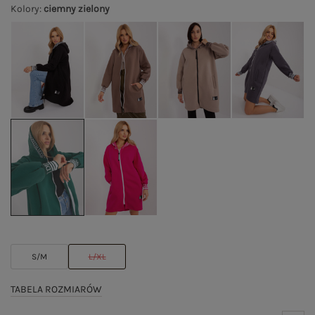
Kolory
:
ciemny zielony
S/M
L/XL
TABELA ROZMIARÓW