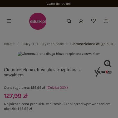
Zwrot do 100 dni
eButik
Bluzy
Bluzy rozpinane
Ciemnozielona długa bluza 
Ciemnozielona długa bluza rozpinana z
suwakiem
Cena regularna:
159,99 zł
(Zniżka
20
%
)
127,99 zł
Najniższa cena produktu w okresie 30 dni przed wprowadzeniem
obniżki:
143,99 zł