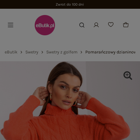
Zwrot do 100 dni
eButik
Swetry
Swetry z golfem
Pomarańczowy dzianinowy 