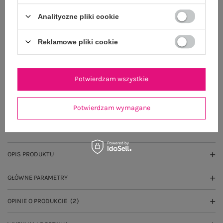
Możesz kupić także poprzez:
Analityczne pliki cookie
Reklamowe pliki cookie
Dostawa
od 7,99 zł
Do darmowej dostawy brakuje
200,00 zł
Potwierdzam wszystkie
Wysyłka
jutro
Potwierdzam wymagane
100 dni na zwrot
OPIS PRODUKTU
GŁÓWNE PARAMETRY
OPINIE O PRODUKCIE
(2)