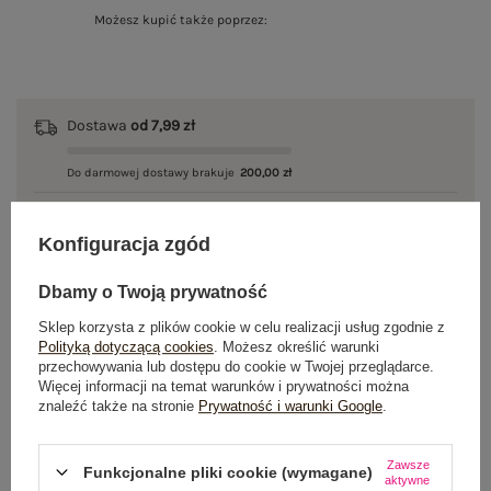
Możesz kupić także poprzez:
Dostawa
od 7,99 zł
Do darmowej dostawy brakuje
200,00 zł
Wysyłka
jutro
Konfiguracja zgód
100 dni na zwrot
Dbamy o Twoją prywatność
Sklep korzysta z plików cookie w celu realizacji usług zgodnie z
Polityką dotyczącą cookies
. Możesz określić warunki
OPIS PRODUKTU
przechowywania lub dostępu do cookie w Twojej przeglądarce.
Więcej informacji na temat warunków i prywatności można
znaleźć także na stronie
Prywatność i warunki Google
.
GŁÓWNE PARAMETRY
OPINIE O PRODUKCIE
(0)
Zawsze
Funkcjonalne pliki cookie (wymagane)
aktywne