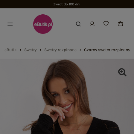
Zwrot do 100 dni
eButik
Swetry
Swetry rozpinane
Czarny sweter rozpinany z