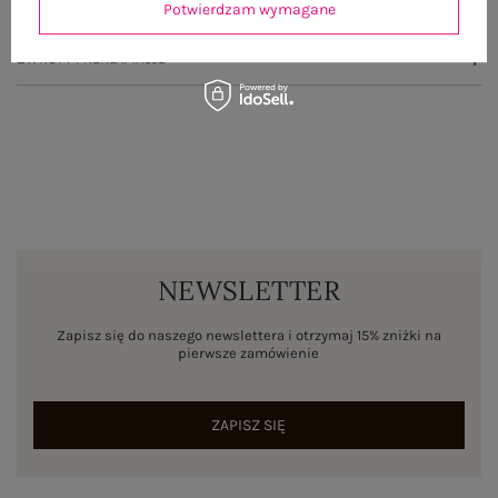
WYSYŁKA I DOSTAWA
Potwierdzam wymagane
ZWROTY I REKLAMACJE
NEWSLETTER
Zapisz się do naszego newslettera i otrzymaj 15% zniżki na
pierwsze zamówienie
ZAPISZ SIĘ