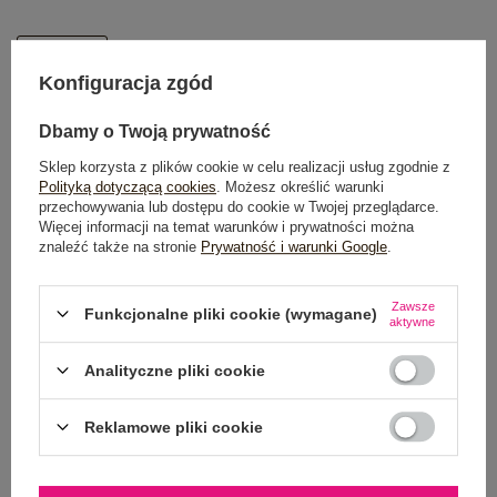
One size
Konfiguracja zgód
DODAJ DO KOSZYKA
Dbamy o Twoją prywatność
Sklep korzysta z plików cookie w celu realizacji usług zgodnie z
Możesz kupić także poprzez:
Polityką dotyczącą cookies
. Możesz określić warunki
przechowywania lub dostępu do cookie w Twojej przeglądarce.
Więcej informacji na temat warunków i prywatności można
znaleźć także na stronie
Prywatność i warunki Google
.
Dostawa
od 7,99 zł
Zawsze
Funkcjonalne pliki cookie (wymagane)
aktywne
Do darmowej dostawy brakuje
200,00 zł
Wysyłka
jutro
Analityczne pliki cookie
100 dni na zwrot
Reklamowe pliki cookie