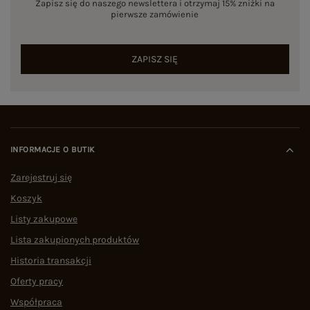
Zapisz się do naszego newslettera i otrzymaj 15% zniżki na
pierwsze zamówienie
ZAPISZ SIĘ
INFORMACJE O BUTIK
Zarejestruj się
Koszyk
Listy zakupowe
Lista zakupionych produktów
Historia transakcji
Oferty pracy
Współpraca