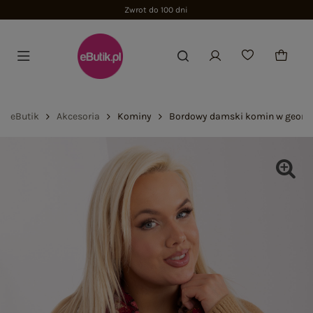
Zwrot do 100 dni
eButik
Akcesoria
Kominy
Bordowy damski komin w geome