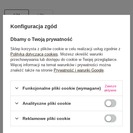
S/M
L/XL
Konfiguracja zgód
DODAJ DO KOSZYKA
Dbamy o Twoją prywatność
Możesz kupić także poprzez:
Sklep korzysta z plików cookie w celu realizacji usług zgodnie z
Polityką dotyczącą cookies
. Możesz określić warunki
przechowywania lub dostępu do cookie w Twojej przeglądarce.
Więcej informacji na temat warunków i prywatności można
znaleźć także na stronie
Prywatność i warunki Google
.
Dostawa
od 7,99 zł
Zawsze
Funkcjonalne pliki cookie (wymagane)
Do darmowej dostawy brakuje
200,00 zł
aktywne
Wysyłka
jutro
Analityczne pliki cookie
100 dni na zwrot
Reklamowe pliki cookie