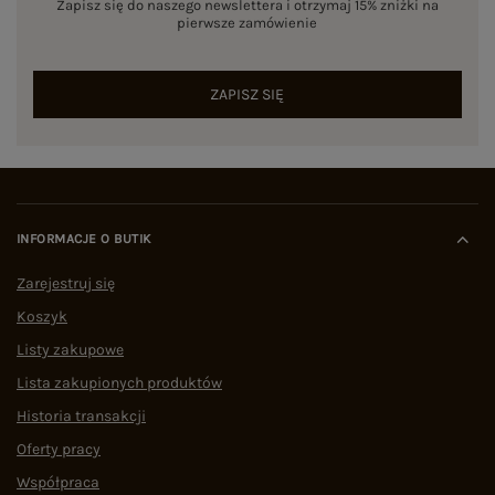
Zapisz się do naszego newslettera i otrzymaj 15% zniżki na
pierwsze zamówienie
ZAPISZ SIĘ
INFORMACJE O BUTIK
Zarejestruj się
Koszyk
Listy zakupowe
Lista zakupionych produktów
Historia transakcji
Oferty pracy
Współpraca