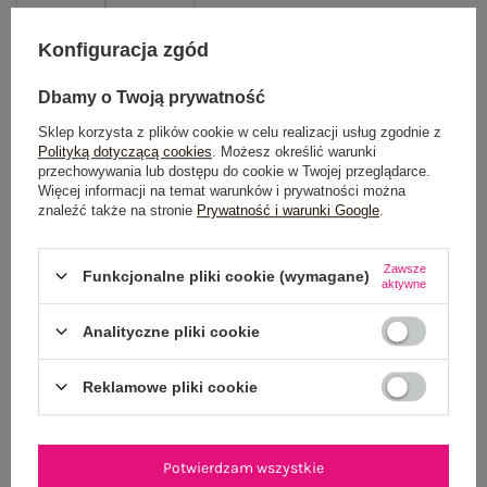
Konfiguracja zgód
DODAJ DO KOSZYKA
Dbamy o Twoją prywatność
Możesz kupić także poprzez:
Sklep korzysta z plików cookie w celu realizacji usług zgodnie z
Polityką dotyczącą cookies
. Możesz określić warunki
przechowywania lub dostępu do cookie w Twojej przeglądarce.
Więcej informacji na temat warunków i prywatności można
znaleźć także na stronie
Prywatność i warunki Google
.
Dostawa
od 7,99 zł
Do darmowej dostawy brakuje
200,00 zł
Zawsze
Funkcjonalne pliki cookie (wymagane)
aktywne
Wysyłka
jutro
Analityczne pliki cookie
100 dni na zwrot
Reklamowe pliki cookie
OPIS PRODUKTU
Potwierdzam wszystkie