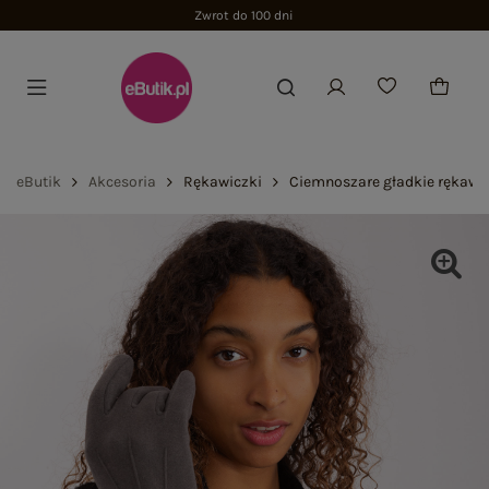
o 100 dni
eButik
Akcesoria
Rękawiczki
Ciemnoszare gładkie rękawi