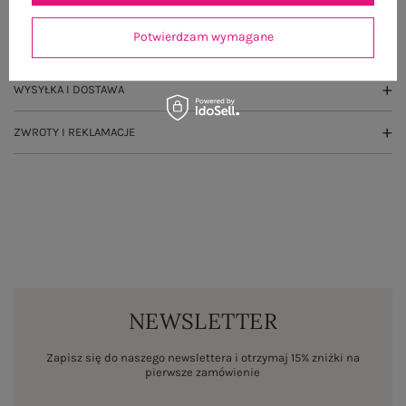
GŁÓWNE PARAMETRY
Potwierdzam wymagane
OPINIE O PRODUKCIE
(4)
WYSYŁKA I DOSTAWA
ZWROTY I REKLAMACJE
NEWSLETTER
Zapisz się do naszego newslettera i otrzymaj 15% zniżki na
pierwsze zamówienie