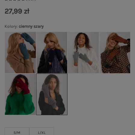
27,99 zł
Kolory
:
ciemny szary
S/M
L/XL