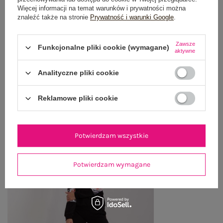
OPINIE O PRODUKCIE
(0)
Więcej informacji na temat warunków i prywatności można
znaleźć także na stronie
Prywatność i warunki Google
.
WYSYŁKA I DOSTAWA
Zawsze
Funkcjonalne pliki cookie (wymagane)
aktywne
ZWROTY I REKLAMACJE
Analityczne pliki cookie
OSTATNIO OGLĄDANE
Reklamowe pliki cookie
Zobacz wszystko
Potwierdzam wszystkie
Potwierdzam wymagane