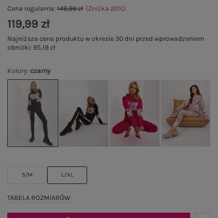
Cena regularna:
149,99 zł
(Zniżka
20
%
)
119,99 zł
Najniższa cena produktu w okresie 30 dni przed wprowadzeniem
obniżki:
95,19 zł
Kolory
:
czarny
S/M
L/XL
TABELA ROZMIARÓW