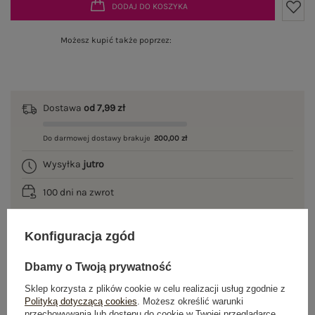
DODAJ DO KOSZYKA
Możesz kupić także poprzez:
Dostawa
od 7,99 zł
Do darmowej dostawy brakuje
200,00 zł
Wysyłka
jutro
100 dni na zwrot
Konfiguracja zgód
OPIS PRODUKTU
Dbamy o Twoją prywatność
Sklep korzysta z plików cookie w celu realizacji usług zgodnie z
GŁÓWNE PARAMETRY
Polityką dotyczącą cookies
. Możesz określić warunki
przechowywania lub dostępu do cookie w Twojej przeglądarce.