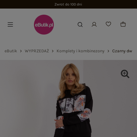
Zwrot do 100 dni
eButik
WYPRZEDAŻ
Komplety i kombinezony
Czarny dwuc