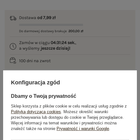
Dostawa
od 7,99 zł
Do darmowej dostawy brakuje
200,00 zł
Zamów w ciągu
04:31:23 sek.
,
a wyślemy
jeszcze dzisiaj!
100 dni na zwrot
Konfiguracja zgód
OPIS PRODUKTU
Dbamy o Twoją prywatność
GŁÓWNE PARAMETRY
Sklep korzysta z plików cookie w celu realizacji usług zgodnie z
Polityką dotyczącą cookies
. Możesz określić warunki
przechowywania lub dostępu do cookie w Twojej przeglądarce.
OPINIE O PRODUKCIE
(31)
Więcej informacji na temat warunków i prywatności można
znaleźć także na stronie
Prywatność i warunki Google
.
WYSYŁKA I DOSTAWA