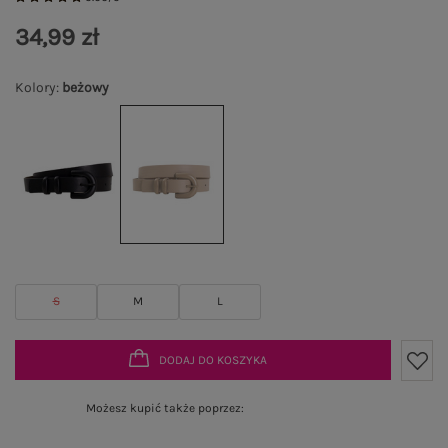
34,99 zł
Kolory
:
beżowy
S
M
L
DODAJ DO KOSZYKA
Możesz kupić także poprzez: