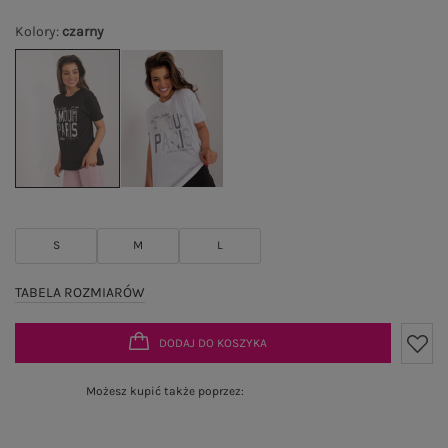
Kolory
:
czarny
S
M
L
TABELA ROZMIARÓW
DODAJ DO KOSZYKA
Możesz kupić także poprzez: