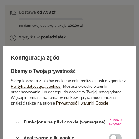
Dostawa
od 7,99 zł
Do darmowej dostawy brakuje
200,00 zł
Wysyłka w
poniedziałek
100 dni na zwrot
Konfiguracja zgód
Dbamy o Twoją prywatność
OPIS PRODUKTU
Sklep korzysta z plików cookie w celu realizacji usług zgodnie z
Polityką dotyczącą cookies
. Możesz określić warunki
przechowywania lub dostępu do cookie w Twojej przeglądarce.
GŁÓWNE PARAMETRY
Więcej informacji na temat warunków i prywatności można
znaleźć także na stronie
Prywatność i warunki Google
.
OPINIE O PRODUKCIE
(0)
Zawsze
WYSYŁKA I DOSTAWA
Funkcjonalne pliki cookie (wymagane)
aktywne
ZWROTY I REKLAMACJE
Analityczne pliki cookie