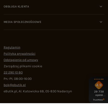
OBSŁUGA KLIENTA
MEDIA SPOŁECZNOŚCIOWE
Regulamin
Polityka prywatności
Odstąpienie od umowy
Zarządzaj plikami cookie
22 290 10 80
Pn.-Pt. 08:00-16:00
bok@ebutik.pl
4.9
eButik.pl
,
Al. Katowicka 68
,
05-830
Nadarzyn
29 738
opinii
z całego
okresu