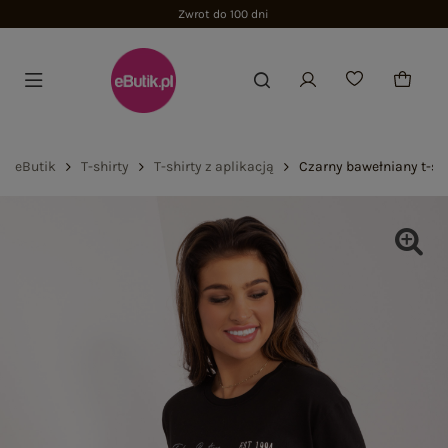
Zwrot do 100 dni
eButik
T-shirty
T-shirty z aplikacją
Czarny bawełniany t-sh