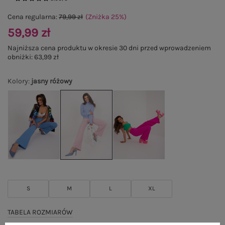
Cena regularna:
79,99 zł
(Zniżka
25
%
)
59,99 zł
Najniższa cena produktu w okresie 30 dni przed wprowadzeniem
obniżki:
63,99 zł
Kolory
:
jasny różowy
S
M
L
XL
TABELA ROZMIARÓW