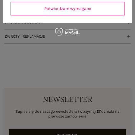
OPINIE O PRODUKCIE
(1)
Potwierdzam wymagane
WYSYŁKA I DOSTAWA
ZWROTY I REKLAMACJE
NEWSLETTER
Zapisz się do naszego newslettera i otrzymaj 15% zniżki na
pierwsze zamówienie