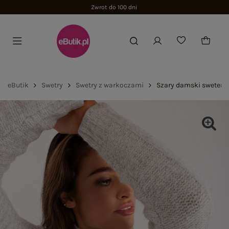
Zwrot do 100 dni
eButik
Swetry
Swetry z warkoczami
Szary damski sweter 