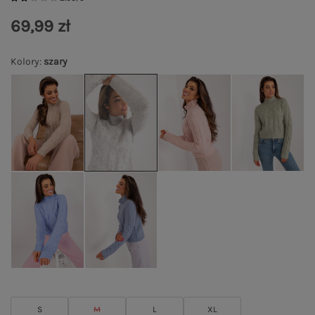
69,99 zł
Kolory
:
szary
S
M
L
XL