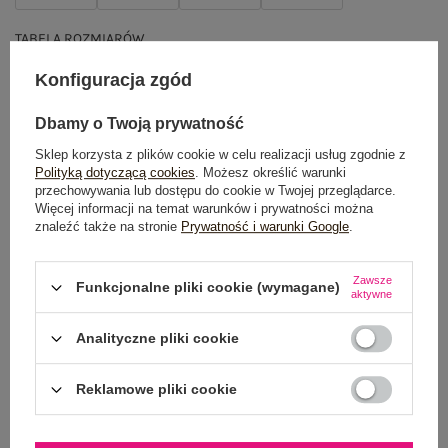
TABELA ROZMIARÓW
Konfiguracja zgód
DODAJ DO KOSZYKA
Dbamy o Twoją prywatność
Możesz kupić także poprzez:
Sklep korzysta z plików cookie w celu realizacji usług zgodnie z
Polityką dotyczącą cookies
. Możesz określić warunki
przechowywania lub dostępu do cookie w Twojej przeglądarce.
Więcej informacji na temat warunków i prywatności można
znaleźć także na stronie
Prywatność i warunki Google
.
Dostawa
od 7,99 zł
Do darmowej dostawy brakuje
200,00 zł
Zawsze
Funkcjonalne pliki cookie (wymagane)
aktywne
Wysyłka
jutro
Analityczne pliki cookie
100 dni na zwrot
Reklamowe pliki cookie
OPIS PRODUKTU