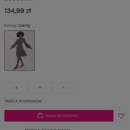
134,99 zł
Kolory
:
czarny
S
M
L
TABELA ROZMIARÓW
DODAJ DO KOSZYKA
Możesz kupić także poprzez: