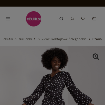
Dołącz i zyskaj -15%
eButik
Sukienki
Sukienki koktajlowe / eleganckie
Czarna 