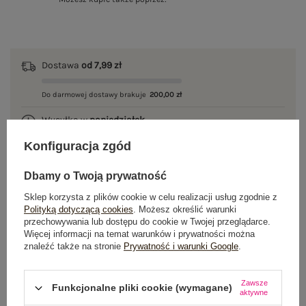
Dostawa
od 7,99 zł
Do darmowej dostawy brakuje
200,00 zł
Wysyłka w
poniedziałek
Konfiguracja zgód
100 dni na zwrot
Dbamy o Twoją prywatność
Sklep korzysta z plików cookie w celu realizacji usług zgodnie z
OPIS PRODUKTU
Polityką dotyczącą cookies
. Możesz określić warunki
przechowywania lub dostępu do cookie w Twojej przeglądarce.
Więcej informacji na temat warunków i prywatności można
GŁÓWNE PARAMETRY
znaleźć także na stronie
Prywatność i warunki Google
.
OPINIE O PRODUKCIE
(1)
Zawsze
Funkcjonalne pliki cookie (wymagane)
aktywne
WYSYŁKA I DOSTAWA