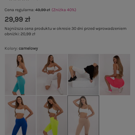
Cena regularna:
49,99 zł
(Zniżka
40
%
)
29,99 zł
Najniższa cena produktu w okresie 30 dni przed wprowadzeniem
obniżki:
20,99 zł
Kolory
:
camelowy