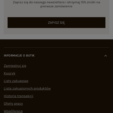
Zapisz się do naszego newslettera i otrzymaj 15% zniżki na
pierwsze zamówienie
ZAPISZ SIĘ
INFORMACJE O BUTIK
Zarejestruj się
Koszyk
Listy zakupowe
Lista zakupionych produktów
Historia transakcji
Oferty pracy
Współpraca