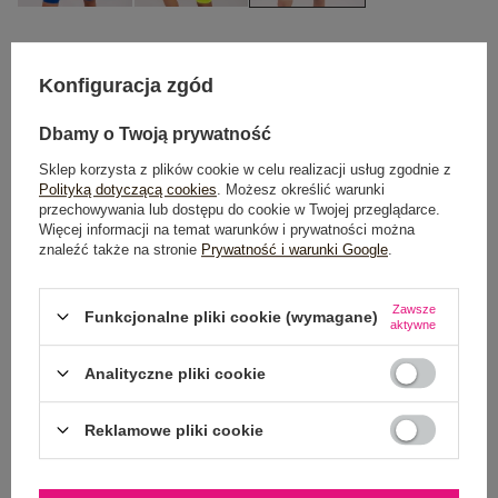
S
M
L
Konfiguracja zgód
TABELA ROZMIARÓW
Dbamy o Twoją prywatność
Sklep korzysta z plików cookie w celu realizacji usług zgodnie z
Polityką dotyczącą cookies
. Możesz określić warunki
POWIADOM O DOSTĘPNOŚCI
przechowywania lub dostępu do cookie w Twojej przeglądarce.
Więcej informacji na temat warunków i prywatności można
znaleźć także na stronie
Prywatność i warunki Google
.
Dostawa
od 7,99 zł
Zawsze
Funkcjonalne pliki cookie (wymagane)
aktywne
Do darmowej dostawy brakuje
200,00 zł
Analityczne pliki cookie
Wysyłka
jutro
100 dni na zwrot
Reklamowe pliki cookie