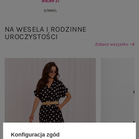
89,99 zł
S/M
M/L
NA WESELA I RODZINNE
UROCZYSTOŚCI
Zobacz wszystko
Konfiguracja zgód