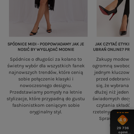
SPÓDNICE MIDI - PODPOWIADAMY JAK JE
JAK CZYTAĆ ETYKIET
NOSIĆ BY WYGLĄDAĆ MODNIE
UBRAŃ ONLINE? PRZ
Spódnice o długości za kolano to
Zakupy modowe w
świetny wybór dla wszystkich fanek
ogromną swobodę, a
najnowszych trendów, które cenią
jednym kluczowy
sobie połączenie klasyki i
przed odebranie
nowoczesnego designu.
się, że wybrana 
Przedstawiamy pomysły na letnie
dłużej niż jeden 
stylizacje, które przypadną do gustu
świadomych decyzj
fashionistkom ceniącym sobie
czytania składó
oryginalny styl.
rzetelnych standa
Sprawdź, na co
4.9
robiąc zaku
29 736
opinii