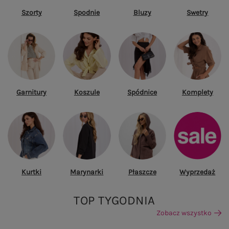
Szorty
Spodnie
Bluzy
Swetry
Garnitury
Koszule
Spódnice
Komplety
Kurtki
Marynarki
Płaszcze
Wyprzedaż
TOP TYGODNIA
Zobacz wszystko