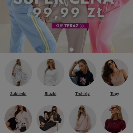
Sukienki
Bluzki
T-shirty
Topy