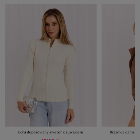
Ecru dopasowany sweter z suwakiem
Brązowa damska k