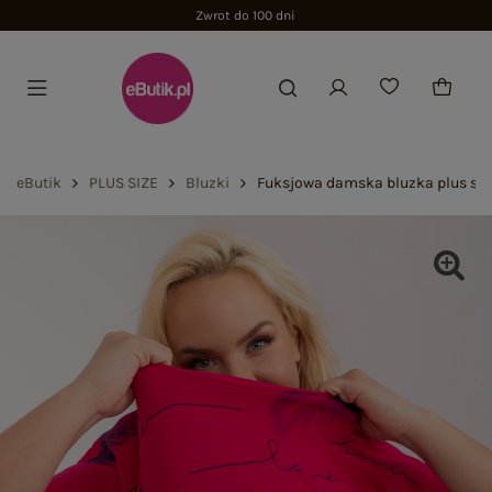
Zwrot do 100 dni
eButik
PLUS SIZE
Bluzki
Fuksjowa damska bluzka plus siz