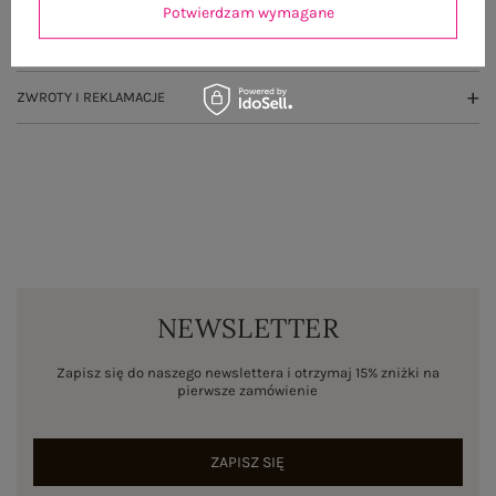
Potwierdzam wymagane
WYSYŁKA I DOSTAWA
ZWROTY I REKLAMACJE
NEWSLETTER
Zapisz się do naszego newslettera i otrzymaj 15% zniżki na
pierwsze zamówienie
ZAPISZ SIĘ