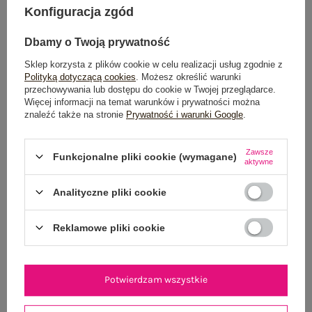
Konfiguracja zgód
Możesz kupić także poprzez:
Dbamy o Twoją prywatność
Sklep korzysta z plików cookie w celu realizacji usług zgodnie z
Polityką dotyczącą cookies
. Możesz określić warunki
przechowywania lub dostępu do cookie w Twojej przeglądarce.
Dostawa
od 7,99 zł
Więcej informacji na temat warunków i prywatności można
znaleźć także na stronie
Prywatność i warunki Google
.
Do darmowej dostawy brakuje
200,00 zł
Wysyłka w
poniedziałek
Zawsze
Funkcjonalne pliki cookie (wymagane)
aktywne
100 dni na zwrot
Analityczne pliki cookie
Reklamowe pliki cookie
OPIS PRODUKTU
GŁÓWNE PARAMETRY
Potwierdzam wszystkie
OPINIE O PRODUKCIE
(2)