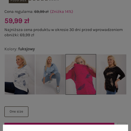
PLUS SIZE
Cena regularna:
69,99 zł
(Zniżka
14
%
)
59,99 zł
Najniższa cena produktu w okresie 30 dni przed wprowadzeniem
obniżki:
69,99 zł
Kolory
:
fuksjowy
One size
DODAJ DO KOSZYKA