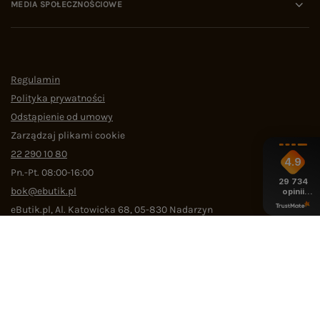
MEDIA SPOŁECZNOŚCIOWE
Regulamin
Polityka prywatności
Odstąpienie od umowy
Zarządzaj plikami cookie
22 290 10 80
4.9
Pn.-Pt. 08:00-16:00
29 734
bok@ebutik.pl
opinii
z całego
eButik.pl
,
Al. Katowicka 68
,
05-830
Nadarzyn
okresu
W sklepie prezentujemy ceny brutto (z VAT).