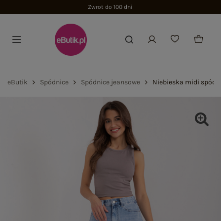
Zwrot do 100 dni
eButik
Spódnice
Spódnice jeansowe
Niebieska midi spódn