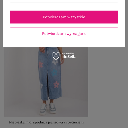
Potwierdzam wszystkie
Potwierdzam wymagane
Niebieska midi spódnica jeansowa z rozcięciem