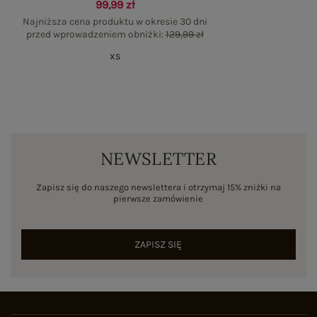
99,99 zł
Najniższa cena produktu w okresie 30 dni
przed wprowadzeniem obniżki:
129,99 zł
XS
NEWSLETTER
Zapisz się do naszego newslettera i otrzymaj 15% zniżki na
pierwsze zamówienie
ZAPISZ SIĘ