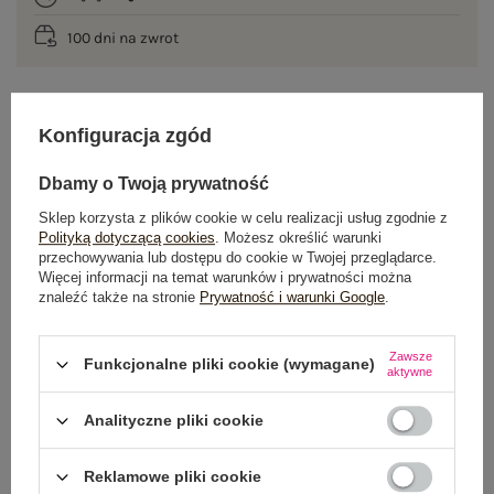
100 dni na zwrot
Konfiguracja zgód
OPIS PRODUKTU
Dbamy o Twoją prywatność
GŁÓWNE PARAMETRY
Sklep korzysta z plików cookie w celu realizacji usług zgodnie z
Polityką dotyczącą cookies
. Możesz określić warunki
OPINIE O PRODUKCIE
(0)
przechowywania lub dostępu do cookie w Twojej przeglądarce.
Więcej informacji na temat warunków i prywatności można
WYSYŁKA I DOSTAWA
znaleźć także na stronie
Prywatność i warunki Google
.
ZWROTY I REKLAMACJE
Zawsze
Funkcjonalne pliki cookie (wymagane)
aktywne
Analityczne pliki cookie
OSTATNIO OGLĄDANE
Zobacz wszystko
Reklamowe pliki cookie