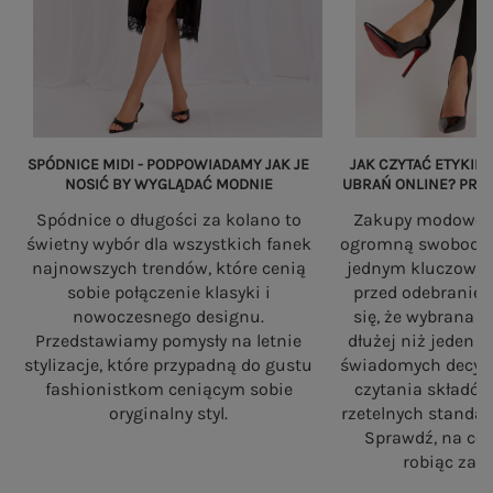
SPÓDNICE MIDI - PODPOWIADAMY JAK JE
JAK CZYTAĆ ETYKIET
NOSIĆ BY WYGLĄDAĆ MODNIE
UBRAŃ ONLINE? PRZ
Spódnice o długości za kolano to
Zakupy modowe w
świetny wybór dla wszystkich fanek
ogromną swobodę, a
najnowszych trendów, które cenią
jednym kluczowy
sobie połączenie klasyki i
przed odebranie
nowoczesnego designu.
się, że wybrana 
Przedstawiamy pomysły na letnie
dłużej niż jeden 
stylizacje, które przypadną do gustu
świadomych decyzj
fashionistkom ceniącym sobie
czytania składó
oryginalny styl.
rzetelnych standa
Sprawdź, na co
robiąc zaku