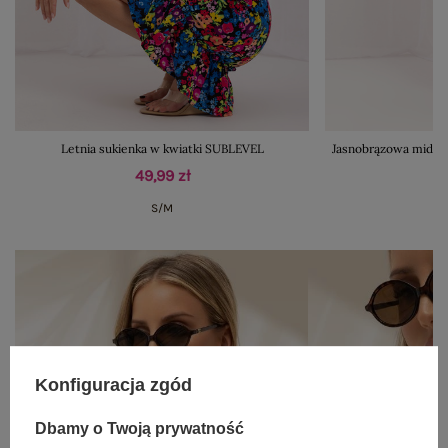
Letnia sukienka w kwiatki SUBLEVEL
Jasnobrązowa midi s
49,99 zł
S/M
Konfiguracja zgód
Dbamy o Twoją prywatność