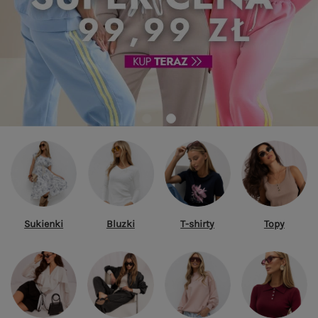
Sukienki
Bluzki
T-shirty
Topy