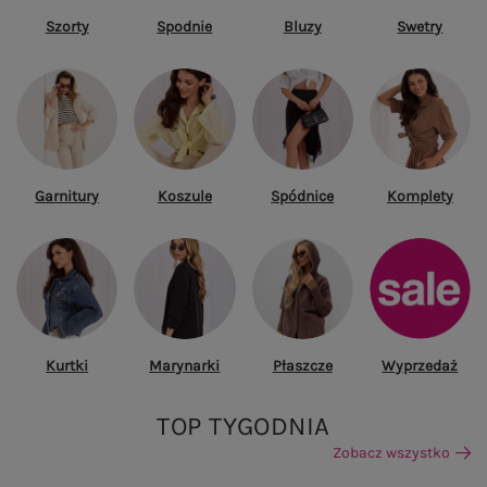
Szorty
Spodnie
Bluzy
Swetry
Garnitury
Koszule
Spódnice
Komplety
Kurtki
Marynarki
Płaszcze
Wyprzedaż
TOP TYGODNIA
Zobacz wszystko