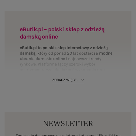
eButik.pl – polski sklep z odzieżą
damską online
eButik.pl to polski sklep internetowy z odzieżą
damską
, który od ponad 20 lat dostarcza
modne
ubrania damskie online
i najnowsze trendy
rynkowe. Platforma łączy szeroki wybór
asortymentu, wysoką jakość wykonania oraz
mierzalne bezpieczeństwo transakcji. Wybierz
ZOBACZ WIĘCEJ
interesujące Cię
kategorie
i uzupełnij swoją
garderobę:
Bluzki
·
Sukienki
·
Spodnie
·
T-shirty
·
PLUS SIZE
·
Bluzy
·
Komplety
·
Spódnice
·
Koszule
·
Marynarki
·
Swetry
·
Kurtki
·
Płaszcze
·
BASIC
·
Legginsy
·
Topy
·
Szorty
·
Body
NEWSLETTER
Standardy polskiego rynku fashion online
Działając jako autoryzowany dystrybutor marek
Zapisz się do naszego newslettera i otrzymaj 15% zniżki na