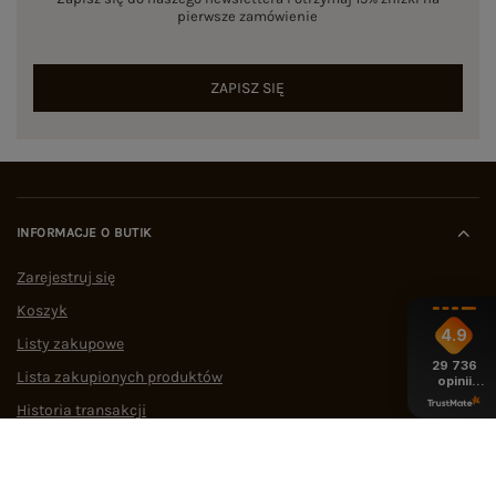
zagranicznych i partner polskich szwalni, eButik.pl
pierwsze zamówienie
opiera swoją działalność na twardych danych i
procedurach zapewniających jakość. Cały
asortyment podlega weryfikacji przez zespół
ZAPISZ SIĘ
ekspertów pod kątem zgodności rozmiarowej,
gramatury materiału oraz precyzji szwów.
Marka eButik.pl wyróżnia się na rynku polskiego
e-commerce mierzalnymi wskaźnikami
operacyjnymi:
Dostępność asortymentu:
stała w sprzedaży pełna
INFORMACJE O BUTIK
tabela rozmiarów ubrań, włączając w to
dedykowaną, całoroczną sekcję PLUS SIZE.
Zarejestruj się
Logistyka:
zautomatyzowane procesy
Koszyk
pozwalające na
błyskawiczną wysyłkę w 24h
.
Dowód społeczny:
status wysoko ocenianego
4.9
Listy zakupowe
sklepu –
ocena 4,9/5 na podstawie ponad 1500
29 736
niezależnych opinii w Google
.
Lista zakupionych produktów
opinii
Jak wybrać dobry sklep z ubraniami
z całego
Historia transakcji
okresu
damskimi online?
Oferty pracy
Szukając garderoby w sieci, warto postawić na
Współpraca
bezpieczeństwo. Analizując zakupy odzieżowe w