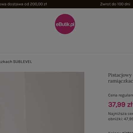
wa dostawa od 200,00 zł
Zwrot do 100 dni
ączkach SUBLEVEL
Pistacjowy
ramiączka
Cena regular
37,99 zł
Najniższa ce
obniżki:
47,99