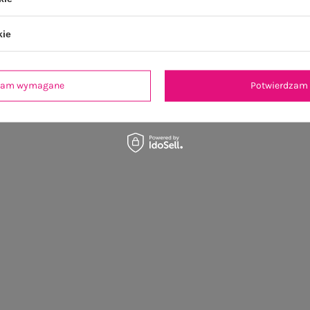
kie
dzam wymagane
Potwierdzam 