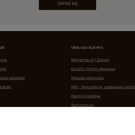
ZAPISZ SIĘ
CIE
OBSŁUGA KLIENTA
enia
Reklamacje | Zwroty
yłki
Koszty i formy dostawy
ować produkt
Metody płatności
rodukt
FAQ - Najczęściej zadawane pytan
Opinie klientów
Regulaminy
Odstąpienie od umowy