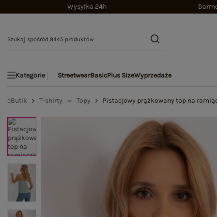
Wysyłka 24h
Darmo
Streetwear
Basic
Plus Size
Wyprzedaże
Kategorie
eButik
T-shirty
Topy
Pistacjowy prążkowany top na rami