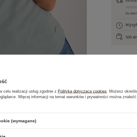
Dost
Do dar
Wysy
100 d
ość
w celu realizacji usług zgodnie z
Polityką dotyczącą cookies
. Możesz określi
eglądarce. Więcej informacji na temat warunków i prywatności można znaleźć
je
Opinie o produkcie
(0)
cookie (wymagane)
OSTATNIO OGLĄDANE
kie