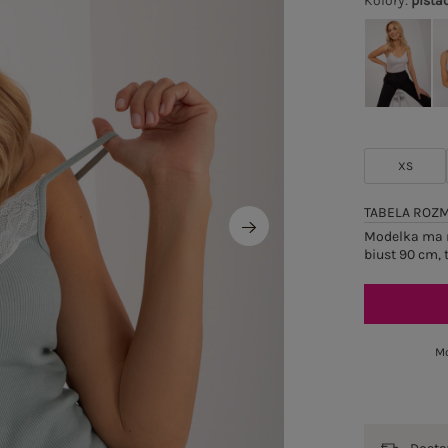
Kolory
:
pista
XS
TABELA ROZ
Modelka ma n
biust 90 cm, 
Mo