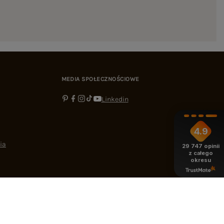
MEDIA SPOŁECZNOŚCIOWE
Linkedin
4.9
ia
29 747
opinii
z całego
okresu