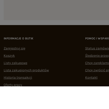
INFORMACJE O BUTIK
POMOC I WSPAR
Zarejestruj się
Status zamówi
Koszyk
Śledzenie przes
Listy zakupowe
Chcę zareklam
Lista zakupionych produktów
Chcę zwrócić p
Historia transakcji
Kontakt
Oferty pracy
Współpraca