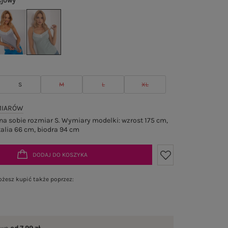
cjowy
S
M
L
XL
MIARÓW
a sobie rozmiar S. Wymiary modelki: wzrost 175 cm,
talia 66 cm, biodra 94 cm
DODAJ DO KOSZYKA
żesz kupić także poprzez: