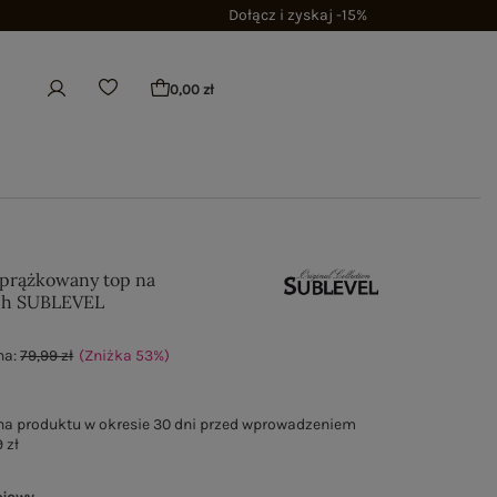
Dołącz i zyskaj -15%
0,00 zł
 prążkowany top na
ch SUBLEVEL
na:
79,99 zł
(Zniżka
53
%
)
na produktu w okresie 30 dni przed wprowadzeniem
 zł