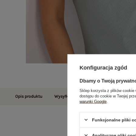
Konfiguracja zgód
Dbamy o Twoją prywatn
Sklep korzysta z plików cookie 
dostępu do cookie w Twojej prz
Opis produktu
Wysyłka i dostawa
Zwroty i reklamac
warunki Google
.
Funkcjonalne pliki 
Analityczne pliki coo