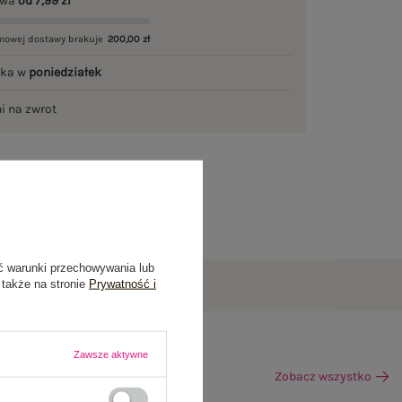
awa
od 7,99 zł
mowej dostawy brakuje
200,00 zł
łka w
poniedziałek
ni na zwrot
ć warunki przechowywania lub
 także na stronie
Prywatność i
Zawsze aktywne
Zobacz wszystko