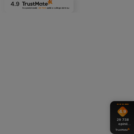
4.9
Na podstawie
29 738
opinii
z całego okresu
4.9
29 738
opinii
z całego
okresu