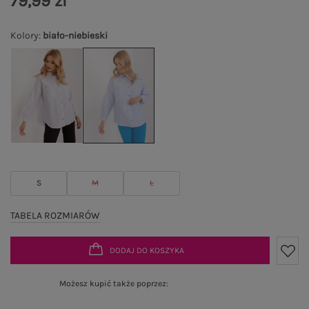
79,99 zł
Kolory
:
biało-niebieski
S
M
L
TABELA ROZMIARÓW
DODAJ DO KOSZYKA
Możesz kupić także poprzez: