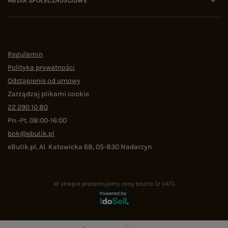
MEDIA SPOŁECZNOŚCIOWE
Regulamin
Polityka prywatności
Odstąpienie od umowy
Zarządzaj plikami cookie
22 290 10 80
Pn.-Pt. 08:00-16:00
bok@ebutik.pl
eButik.pl
,
Al. Katowicka 68
,
05-830
Nadarzyn
W sklepie prezentujemy ceny brutto (z VAT).