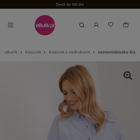
Zwrot do 100 dni
eButik
Koszule
Koszule z nadrukiem
Jasnoniebiesko-biała