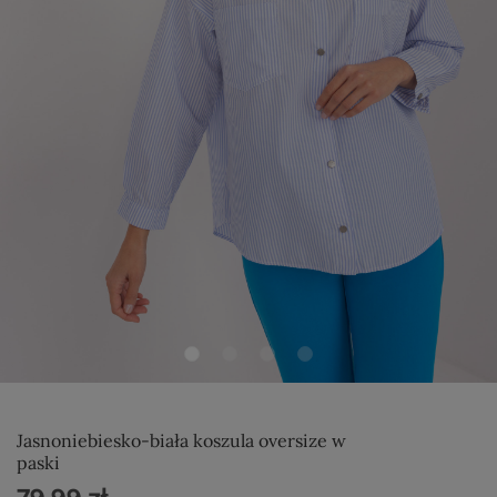
Jasnoniebiesko-biała koszula oversize w
paski