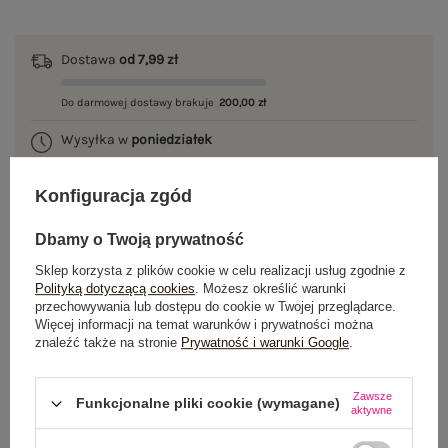
Dostawa
od 7,99 zł
Do darmowej dostawy brakuje
200,00 zł
Wysyłka w
poniedziałek
100 dni na zwrot
Konfiguracja zgód
Dbamy o Twoją prywatność
OPIS PRODUKTU
Sklep korzysta z plików cookie w celu realizacji usług zgodnie z
Polityką dotyczącą cookies
. Możesz określić warunki
przechowywania lub dostępu do cookie w Twojej przeglądarce.
GŁÓWNE PARAMETRY
Więcej informacji na temat warunków i prywatności można
znaleźć także na stronie
Prywatność i warunki Google
.
OPINIE O PRODUKCIE
(0)
Zawsze
Funkcjonalne pliki cookie (wymagane)
WYSYŁKA I DOSTAWA
aktywne