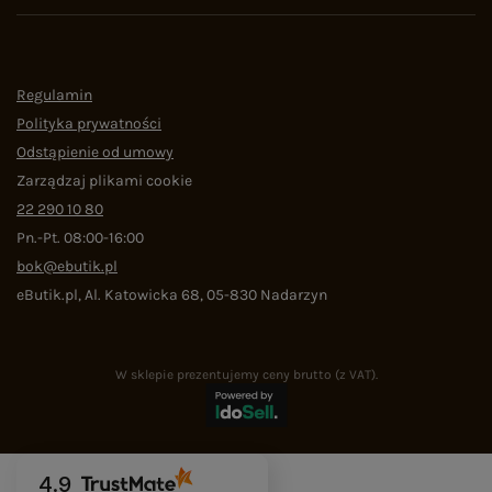
Regulamin
Polityka prywatności
Odstąpienie od umowy
Zarządzaj plikami cookie
22 290 10 80
Pn.-Pt. 08:00-16:00
bok@ebutik.pl
eButik.pl
,
Al. Katowicka 68
,
05-830
Nadarzyn
W sklepie prezentujemy ceny brutto (z VAT).
4.9