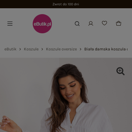
Zwrot do 100 dni
eButik
Koszule
Koszule oversize
Biała damska koszula ove