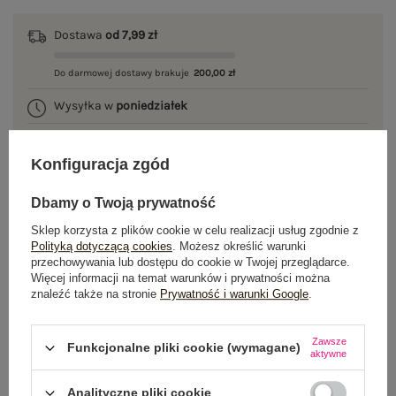
Dostawa
od 7,99 zł
Do darmowej dostawy brakuje
200,00 zł
Wysyłka w
poniedziałek
100 dni na zwrot
Konfiguracja zgód
Dbamy o Twoją prywatność
OPIS PRODUKTU
Sklep korzysta z plików cookie w celu realizacji usług zgodnie z
Polityką dotyczącą cookies
. Możesz określić warunki
przechowywania lub dostępu do cookie w Twojej przeglądarce.
GŁÓWNE PARAMETRY
Więcej informacji na temat warunków i prywatności można
znaleźć także na stronie
Prywatność i warunki Google
.
OPINIE O PRODUKCIE
(0)
Zawsze
WYSYŁKA I DOSTAWA
Funkcjonalne pliki cookie (wymagane)
aktywne
ZWROTY I REKLAMACJE
Analityczne pliki cookie