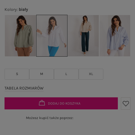
Kolory
:
biały
S
M
L
XL
TABELA ROZMIARÓW
DODAJ DO KOSZYKA
Możesz kupić także poprzez: