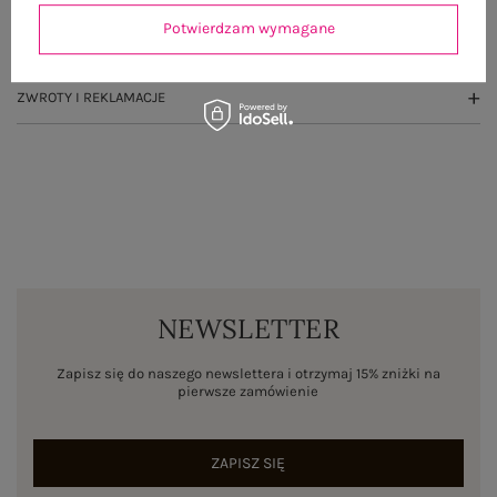
Potwierdzam wymagane
WYSYŁKA I DOSTAWA
ZWROTY I REKLAMACJE
NEWSLETTER
Zapisz się do naszego newslettera i otrzymaj 15% zniżki na
pierwsze zamówienie
ZAPISZ SIĘ