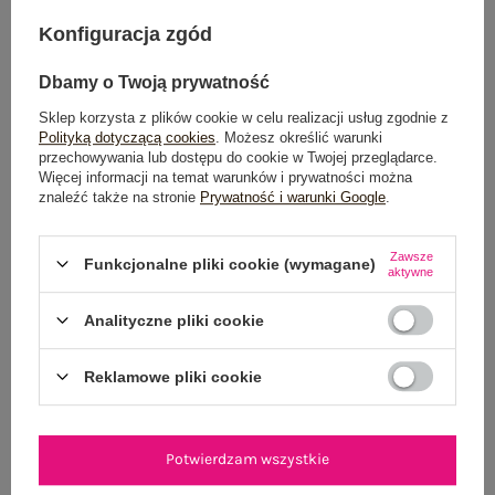
Konfiguracja zgód
Możesz kupić także poprzez:
Dbamy o Twoją prywatność
Sklep korzysta z plików cookie w celu realizacji usług zgodnie z
Polityką dotyczącą cookies
. Możesz określić warunki
Dostawa
od 7,99 zł
przechowywania lub dostępu do cookie w Twojej przeglądarce.
Więcej informacji na temat warunków i prywatności można
znaleźć także na stronie
Prywatność i warunki Google
.
Do darmowej dostawy brakuje
200,00 zł
Wysyłka w
poniedziałek
Zawsze
Funkcjonalne pliki cookie (wymagane)
aktywne
100 dni na zwrot
Analityczne pliki cookie
Reklamowe pliki cookie
OPIS PRODUKTU
GŁÓWNE PARAMETRY
Potwierdzam wszystkie
OPINIE O PRODUKCIE
(0)