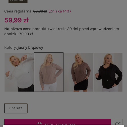
PLUS SIZE
Cena regularna:
69,99 zł
(Zniżka
14
%
)
59,99 zł
Najniższa cena produktu w okresie 30 dni przed wprowadzeniem
obniżki:
79,99 zł
Kolory
:
jasny brązowy
One size
DODAJ DO KOSZYKA