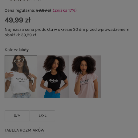
Cena regularna:
59,99 zł
(Zniżka
17
%
)
49,99 zł
Najniższa cena produktu w okresie 30 dni przed wprowadzeniem
obniżki:
39,99 zł
Kolory
:
biały
S/M
L/XL
TABELA ROZMIARÓW