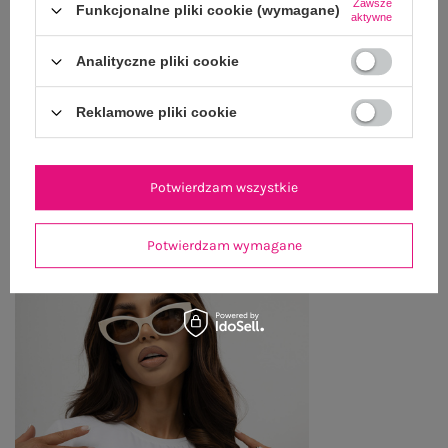
Zawsze
Funkcjonalne pliki cookie (wymagane)
aktywne
OPINIE O PRODUKCIE
(3)
Analityczne pliki cookie
WYSYŁKA I DOSTAWA
Reklamowe pliki cookie
ZWROTY I REKLAMACJE
Potwierdzam wszystkie
OSTATNIO OGLĄDANE
Zobacz wszystko
Potwierdzam wymagane