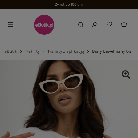
Zwrot do 100 dni
eButik
T-shirty
T-shirty z aplikacją
Biały bawełniany t-shi